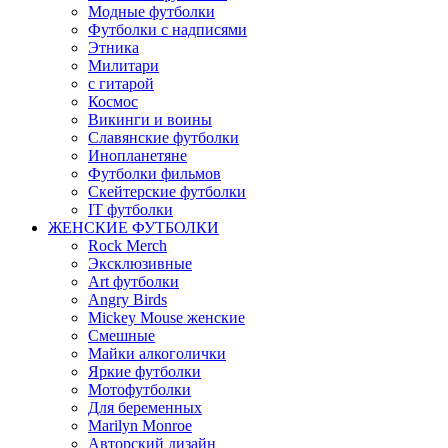
Модные футболки
Футболки с надписями
Этника
Милитари
с гитарой
Космос
Викинги и воины
Славянские футболки
Инопланетяне
Футболки фильмов
Скейтерские футболки
IT футболки
ЖЕНСКИЕ ФУТБОЛКИ
Rock Merch
Эксклюзивные
Art футболки
Angry Birds
Mickey Mouse женские
Смешные
Майки алкоголички
Яркие футболки
Мотофутболки
Для беременных
Marilyn Monroe
Авторский дизайн