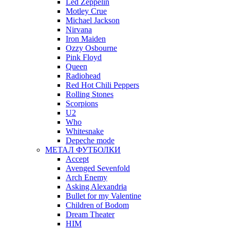
Led Zeppelin
Motley Crue
Michael Jackson
Nirvana
Iron Maiden
Ozzy Osbourne
Pink Floyd
Queen
Radiohead
Red Hot Chili Peppers
Rolling Stones
Scorpions
U2
Who
Whitesnake
Depeche mode
МЕТАЛ ФУТБОЛКИ
Accept
Avenged Sevenfold
Arch Enemy
Asking Alexandria
Bullet for my Valentine
Children of Bodom
Dream Theater
HIM