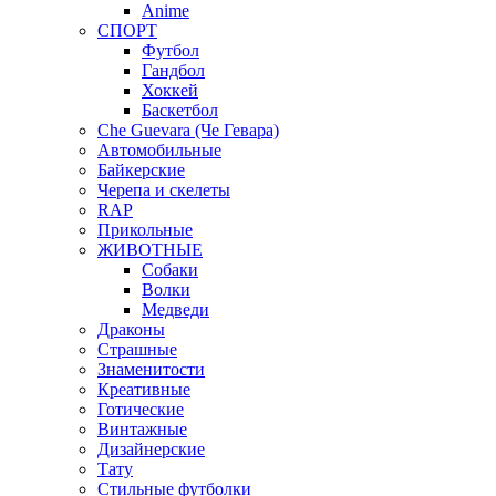
Anime
СПОРТ
Футбол
Гандбол
Хоккей
Баскетбол
Che Guevara (Че Гевара)
Автомобильные
Байкерские
Черепа и скелеты
RAP
Прикольные
ЖИВОТНЫЕ
Собаки
Волки
Медведи
Драконы
Страшные
Знаменитости
Креативные
Готические
Винтажные
Дизайнерские
Тату
Стильные футболки