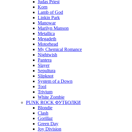
Judas Priest
Korn
Lamb of God
Linkin Park
Manowar
Marilyn Manson
Metallica
Megadeth
Motorhead
My Chemical Romance
Nightwish
Pantera
Slayer
Sepultura
Slipknot
System of a Down
Tool
Trivium
White Zombie
PUNK ROCK ФУТБОЛКИ
Blondie
Clash
Gorillaz
Green Day
Joy Division