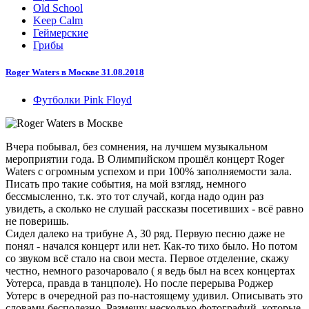
Old School
Keep Calm
Геймерские
Грибы
Roger Waters в Москве 31.08.2018
Футболки Pink Floyd
Вчера побывал, без сомнения, на лучшем музыкальном
мероприятии года. В Олимпийском прошёл концерт Roger
Waters с огромным успехом и при 100% заполняемости зала.
Писать про такие события, на мой взгляд, немного
бессмысленно, т.к. это тот случай, когда надо один раз
увидеть, а сколько не слушай рассказы посетивших - всё равно
не поверишь.
Сидел далеко на трибуне A, 30 ряд. Первую песню даже не
понял - начался концерт или нет. Как-то тихо было. Но потом
со звуком всё стало на свои места. Первое отделение, скажу
честно, немного разочаровало ( я ведь был на всех концертах
Уотерса, правда в танцполе). Но после перерыва Роджер
Уотерс в очередной раз по-настоящему удивил. Описывать это
словами бесполезно. Размещу несколько фотографий, которые