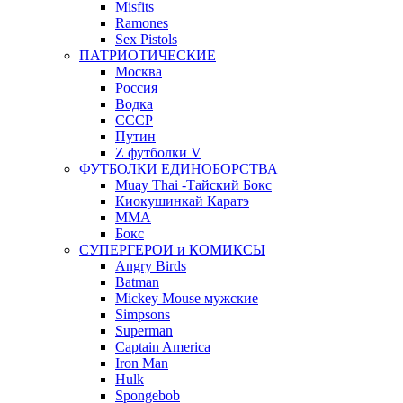
Misfits
Ramones
Sex Pistols
ПАТРИОТИЧЕСКИЕ
Москва
Россия
Водка
СССР
Путин
Z футболки V
ФУТБОЛКИ ЕДИНОБОРСТВА
Muay Thai -Тайский Бокс
Киокушинкай Каратэ
MMA
Бокс
СУПЕРГЕРОИ и КОМИКСЫ
Angry Birds
Batman
Mickey Mouse мужские
Simpsons
Superman
Captain America
Iron Man
Hulk
Spongebob