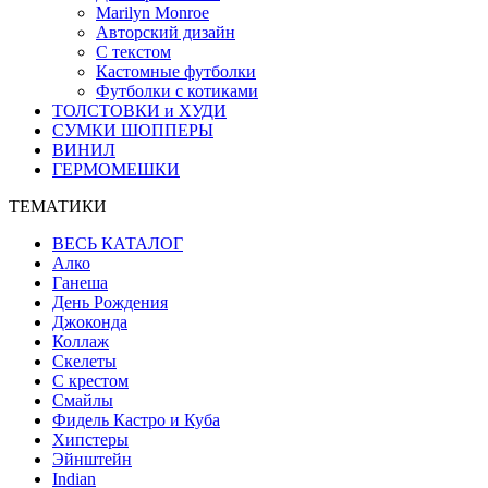
Marilyn Monroe
Авторский дизайн
С текстом
Кастомные футболки
Футболки с котиками
ТОЛСТОВКИ и ХУДИ
СУМКИ ШОППЕРЫ
ВИНИЛ
ГЕРМОМЕШКИ
ТЕМАТИКИ
ВЕСЬ КАТАЛОГ
Алко
Ганеша
День Рождения
Джоконда
Коллаж
Скелеты
С крестом
Смайлы
Фидель Кастро и Куба
Хипстеры
Эйнштейн
Indian