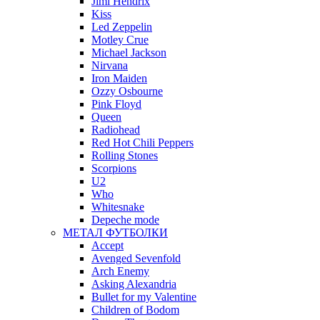
Jimi Hendrix
Kiss
Led Zeppelin
Motley Crue
Michael Jackson
Nirvana
Iron Maiden
Ozzy Osbourne
Pink Floyd
Queen
Radiohead
Red Hot Chili Peppers
Rolling Stones
Scorpions
U2
Who
Whitesnake
Depeche mode
МЕТАЛ ФУТБОЛКИ
Accept
Avenged Sevenfold
Arch Enemy
Asking Alexandria
Bullet for my Valentine
Children of Bodom