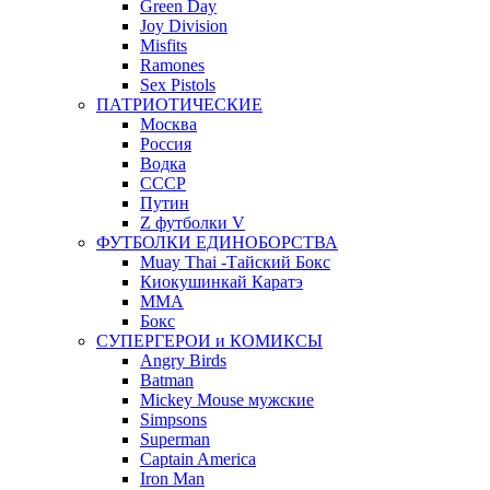
Green Day
Joy Division
Misfits
Ramones
Sex Pistols
ПАТРИОТИЧЕСКИЕ
Москва
Россия
Водка
СССР
Путин
Z футболки V
ФУТБОЛКИ ЕДИНОБОРСТВА
Muay Thai -Тайский Бокс
Киокушинкай Каратэ
MMA
Бокс
СУПЕРГЕРОИ и КОМИКСЫ
Angry Birds
Batman
Mickey Mouse мужские
Simpsons
Superman
Captain America
Iron Man