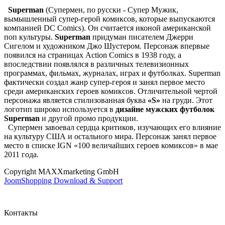
Superman
(Супермен, по русски - Супер Мужик,
вымышленный супер-герой комиксов, которые выпускаются
компанией DC Comics). Он считается иконой американской
поп культуры.
Superman
придуман писателем Джерри
Сигелом и художником Джо Шустером
.
Персонаж впервые
появился на страницах Action Comics в 1938 году, а
впоследствии появлялся в различных телевизионных
программах, фильмах, журналах, играх и футболках. Superman
фактически создал жанр супер-героя и занял первое место
среди американских героев комиксов. Отличительной чертой
персонажа является стилизованная буква
«S»
на груди. Этот
логотип широко используется в
дизайне мужских футболок
Superman
и другой промо продукции.
Супермен завоевал сердца критиков, изучающих его влияние
на культуру США и остального мира. Персонаж занял первое
место в списке IGN «100 величайших героев комиксов» в мае
2011 года.
Copyright MAXXmarketing GmbH
JoomShopping Download & Support
Контакты