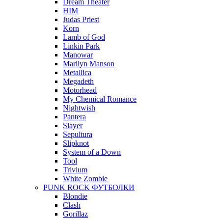
Dream Theater
HIM
Judas Priest
Korn
Lamb of God
Linkin Park
Manowar
Marilyn Manson
Metallica
Megadeth
Motorhead
My Chemical Romance
Nightwish
Pantera
Slayer
Sepultura
Slipknot
System of a Down
Tool
Trivium
White Zombie
PUNK ROCK ФУТБОЛКИ
Blondie
Clash
Gorillaz