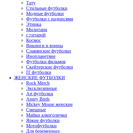
Тату
Стильные футболки
Модные футболки
Футболки с надписями
Этника
Милитари
с гитарой
Космос
Викинги и воины
Славянские футболки
Инопланетяне
Футболки фильмов
Скейтерские футболки
IT футболки
ЖЕНСКИЕ ФУТБОЛКИ
Rock Merch
Эксклюзивные
Art футболки
Angry Birds
Mickey Mouse женские
Смешные
Майки алкоголички
Яркие футболки
Мотофутболки
Для беременных