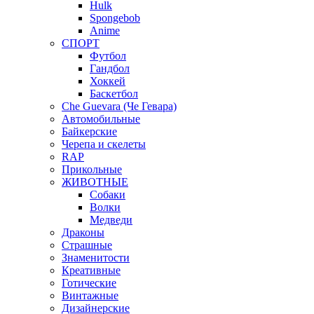
Hulk
Spongebob
Anime
СПОРТ
Футбол
Гандбол
Хоккей
Баскетбол
Che Guevara (Че Гевара)
Автомобильные
Байкерские
Черепа и скелеты
RAP
Прикольные
ЖИВОТНЫЕ
Собаки
Волки
Медведи
Драконы
Страшные
Знаменитости
Креативные
Готические
Винтажные
Дизайнерские