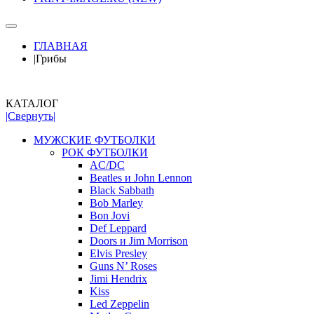
ГЛАВНАЯ
|
Грибы
КАТАЛОГ
|Свернуть|
МУЖСКИЕ ФУТБОЛКИ
РОК ФУТБОЛКИ
AC/DC
Beatles и John Lennon
Black Sabbath
Bob Marley
Bon Jovi
Def Leppard
Doors и Jim Morrison
Elvis Presley
Guns N’ Roses
Jimi Hendrix
Kiss
Led Zeppelin