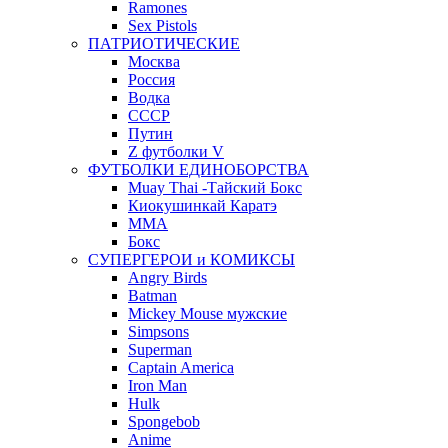
Ramones
Sex Pistols
ПАТРИОТИЧЕСКИЕ
Москва
Россия
Водка
СССР
Путин
Z футболки V
ФУТБОЛКИ ЕДИНОБОРСТВА
Muay Thai -Тайский Бокс
Киокушинкай Каратэ
MMA
Бокс
СУПЕРГЕРОИ и КОМИКСЫ
Angry Birds
Batman
Mickey Mouse мужские
Simpsons
Superman
Captain America
Iron Man
Hulk
Spongebob
Anime