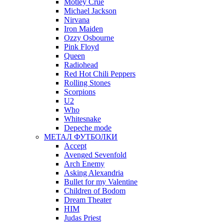
Motley Crue
Michael Jackson
Nirvana
Iron Maiden
Ozzy Osbourne
Pink Floyd
Queen
Radiohead
Red Hot Chili Peppers
Rolling Stones
Scorpions
U2
Who
Whitesnake
Depeche mode
МЕТАЛ ФУТБОЛКИ
Accept
Avenged Sevenfold
Arch Enemy
Asking Alexandria
Bullet for my Valentine
Children of Bodom
Dream Theater
HIM
Judas Priest