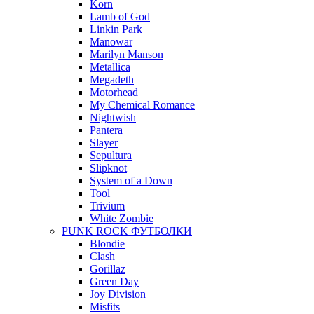
Korn
Lamb of God
Linkin Park
Manowar
Marilyn Manson
Metallica
Megadeth
Motorhead
My Chemical Romance
Nightwish
Pantera
Slayer
Sepultura
Slipknot
System of a Down
Tool
Trivium
White Zombie
PUNK ROCK ФУТБОЛКИ
Blondie
Clash
Gorillaz
Green Day
Joy Division
Misfits