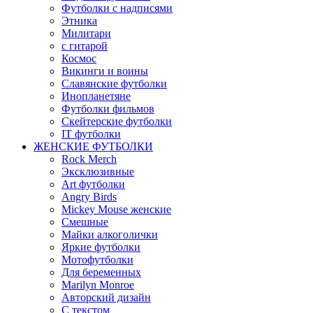
Футболки с надписями
Этника
Милитари
с гитарой
Космос
Викинги и воины
Славянские футболки
Инопланетяне
Футболки фильмов
Скейтерские футболки
IT футболки
ЖЕНСКИЕ ФУТБОЛКИ
Rock Merch
Эксклюзивные
Art футболки
Angry Birds
Mickey Mouse женские
Смешные
Майки алкоголички
Яркие футболки
Мотофутболки
Для беременных
Marilyn Monroe
Авторский дизайн
С текстом