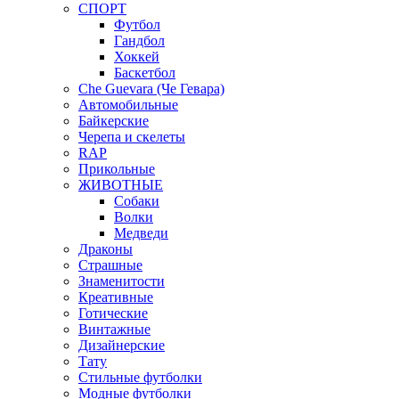
СПОРТ
Футбол
Гандбол
Хоккей
Баскетбол
Che Guevara (Че Гевара)
Автомобильные
Байкерские
Черепа и скелеты
RAP
Прикольные
ЖИВОТНЫЕ
Собаки
Волки
Медведи
Драконы
Страшные
Знаменитости
Креативные
Готические
Винтажные
Дизайнерские
Тату
Стильные футболки
Модные футболки