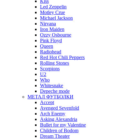
Kiss
Led Zeppelin
Motley Crue
Michael Jackson
Nirvana
Iron Maiden
Ozzy Osbourne
Pink Floyd
Queen
Radiohead
Red Hot Chili Peppers
Rolling Stones
Scorpions
U2
Who
Whitesnake
Depeche mode
МЕТАЛ ФУТБОЛКИ
Accept
Avenged Sevenfold
Arch Enemy
Asking Alexandria
Bullet for my Valentine
Children of Bodom
Dream Theater