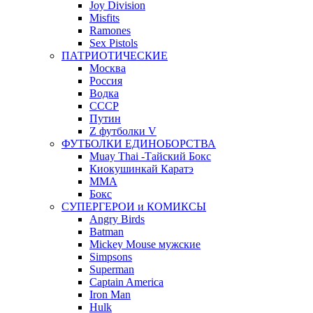
Joy Division
Misfits
Ramones
Sex Pistols
ПАТРИОТИЧЕСКИЕ
Москва
Россия
Водка
СССР
Путин
Z футболки V
ФУТБОЛКИ ЕДИНОБОРСТВА
Muay Thai -Тайский Бокс
Киокушинкай Каратэ
MMA
Бокс
СУПЕРГЕРОИ и КОМИКСЫ
Angry Birds
Batman
Mickey Mouse мужские
Simpsons
Superman
Captain America
Iron Man
Hulk