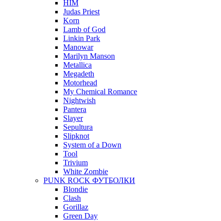
HIM
Judas Priest
Korn
Lamb of God
Linkin Park
Manowar
Marilyn Manson
Metallica
Megadeth
Motorhead
My Chemical Romance
Nightwish
Pantera
Slayer
Sepultura
Slipknot
System of a Down
Tool
Trivium
White Zombie
PUNK ROCK ФУТБОЛКИ
Blondie
Clash
Gorillaz
Green Day