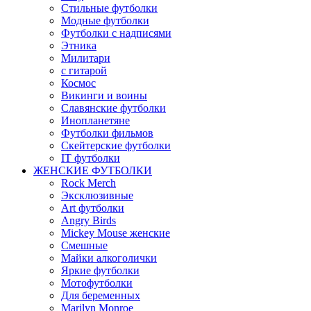
Стильные футболки
Модные футболки
Футболки с надписями
Этника
Милитари
с гитарой
Космос
Викинги и воины
Славянские футболки
Инопланетяне
Футболки фильмов
Скейтерские футболки
IT футболки
ЖЕНСКИЕ ФУТБОЛКИ
Rock Merch
Эксклюзивные
Art футболки
Angry Birds
Mickey Mouse женские
Смешные
Майки алкоголички
Яркие футболки
Мотофутболки
Для беременных
Marilyn Monroe