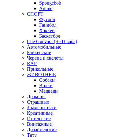
Spongebob
Anime
СПОРТ
Футбол
Гандбол
Хоккей
Баскетбол
Che Guevara (Че Гевара)
Автомобильные
Байкерские
Черепа и скелеты
RAP
Прикольные
ЖИВОТНЫЕ
Собаки
Волки
Медведи
Драконы
Страшные
Знаменитости
Креативные
Готические
Винтажные
Дизайнерские
Тату