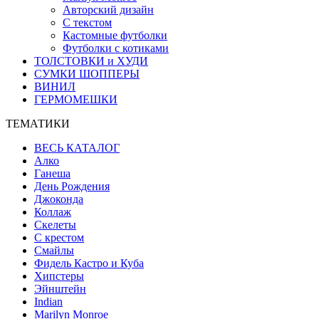
Авторский дизайн
С текстом
Кастомные футболки
Футболки с котиками
ТОЛСТОВКИ и ХУДИ
СУМКИ ШОППЕРЫ
ВИНИЛ
ГЕРМОМЕШКИ
ТЕМАТИКИ
ВЕСЬ КАТАЛОГ
Алко
Ганеша
День Рождения
Джоконда
Коллаж
Скелеты
С крестом
Смайлы
Фидель Кастро и Куба
Хипстеры
Эйнштейн
Indian
Marilyn Monroe