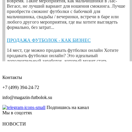
вовремя. Такие мероприятия, как мальчишники в Лас-
Вегасе, не лучший вариант для ношения смокинга. Лучше
приобрести смокинг футболки с бабочкой для
мальчишника, свадьбы / вечеринки, встречи в баре или
любого другого мероприятия, где вы хотите выглядеть
формально, без затрат...
ПРОДАЖА ФУТБОЛОК - КАК БИЗНЕС
14 мест, где можно продавать футболки онлайн Хотите
продавать футболки онлайн? Это идеальный
дополнительный заработок, который может стать
основным. Давно прошли те дни, когда вы рисовали свои
дизайны и трафаретом печатали на футболке. Сегодня
существуют такие партнеры, как Printful, которые
Контакты
позволяют любому человеку легко начать свой бизнес без
+7 (499) 394-24-72
денег...
info@magazin-futbolok.su
УПАКОВКА ФУТБОЛОК
Подпишись на канал
Крутой и креативный дизайн упаковки футболки Вы
Мы в соцсетях
когда-нибудь задумывались о том, какое влияние
креативная упаковка может оказать на ваши продажи
НОВОСТИ
футболок?Теперь нам, как никогда, нужно подумать над
упаковкой для футболок, чтобы создать уникальное