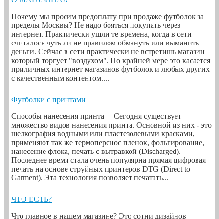
Почему мы просим предоплату при продаже футболок за
пределы Москвы? Не надо бояться покупать через
интернет. Практически ушли те времена, когда в сети
считалось чуть ли не правилом обмануть или выманить
деньги. Сейчас в сети практически не встретишь магазин
который торгует "воздухом". По крайней мере это касается
приличных интернет магазинов футболок и любых других
с качественным контентом....
Футболки с принтами
Способы нанесения принта Сегодня существует
множество видов нанесения принта. Основной из них - это
шелкография водными или пластезолевыми красками,
применяют так же термоперенос пленок, фольгирование,
нанесение флока, печать с вытравкой (Discharged).
Последнее время стала очень популярна прямая цифровая
печать на основе струйных принтеров DTG (Direct to
Garment). Эта технология позволяет печатать...
ЧТО ЕСТЬ?
Что главное в нашем магазине? Это сотни дизайнов