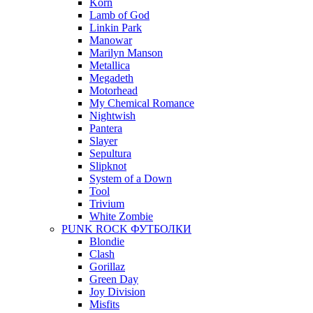
Korn
Lamb of God
Linkin Park
Manowar
Marilyn Manson
Metallica
Megadeth
Motorhead
My Chemical Romance
Nightwish
Pantera
Slayer
Sepultura
Slipknot
System of a Down
Tool
Trivium
White Zombie
PUNK ROCK ФУТБОЛКИ
Blondie
Clash
Gorillaz
Green Day
Joy Division
Misfits