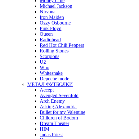
Motley Crue
Michael Jackson
Nirvana
Iron Maiden
Ozzy Osbourne
Pink Floyd
Queen
Radiohead
Red Hot Chili Peppers
Rolling Stones
Scorpions
U2
Who
Whitesnake
Depeche mode
МЕТАЛ ФУТБОЛКИ
Accept
Avenged Sevenfold
Arch Enemy
Asking Alexandria
Bullet for my Valentine
Children of Bodom
Dream Theater
HIM
Judas Priest