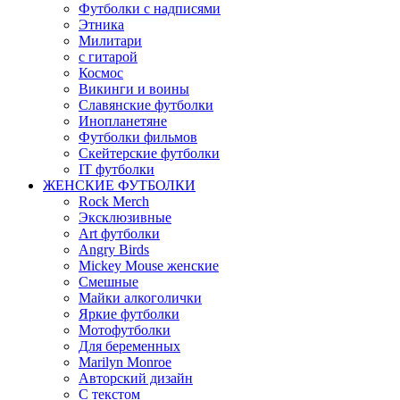
Футболки с надписями
Этника
Милитари
с гитарой
Космос
Викинги и воины
Славянские футболки
Инопланетяне
Футболки фильмов
Скейтерские футболки
IT футболки
ЖЕНСКИЕ ФУТБОЛКИ
Rock Merch
Эксклюзивные
Art футболки
Angry Birds
Mickey Mouse женские
Смешные
Майки алкоголички
Яркие футболки
Мотофутболки
Для беременных
Marilyn Monroe
Авторский дизайн
С текстом