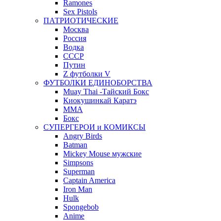
Ramones
Sex Pistols
ПАТРИОТИЧЕСКИЕ
Москва
Россия
Водка
СССР
Путин
Z футболки V
ФУТБОЛКИ ЕДИНОБОРСТВА
Muay Thai -Тайский Бокс
Киокушинкай Каратэ
MMA
Бокс
СУПЕРГЕРОИ и КОМИКСЫ
Angry Birds
Batman
Mickey Mouse мужские
Simpsons
Superman
Captain America
Iron Man
Hulk
Spongebob
Anime