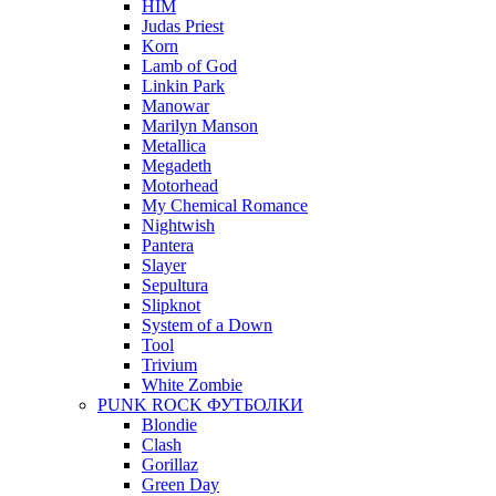
HIM
Judas Priest
Korn
Lamb of God
Linkin Park
Manowar
Marilyn Manson
Metallica
Megadeth
Motorhead
My Chemical Romance
Nightwish
Pantera
Slayer
Sepultura
Slipknot
System of a Down
Tool
Trivium
White Zombie
PUNK ROCK ФУТБОЛКИ
Blondie
Clash
Gorillaz
Green Day