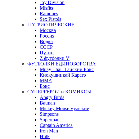
Joy Division
Misfits
Ramones
Sex Pistols
ПАТРИОТИЧЕСКИЕ
Москва
Россия
Водка
СССР
Путин
Z футболки V
ФУТБОЛКИ ЕДИНОБОРСТВА
Muay Thai -Тайский Бокс
Киокушинкай Каратэ
MMA
Бокс
СУПЕРГЕРОИ и КОМИКСЫ
Angry Birds
Batman
Mickey Mouse мужские
Simpsons
Superman
Captain America
Iron Man
Hulk