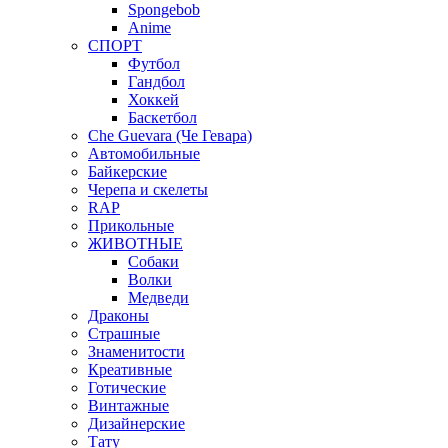
Spongebob
Anime
СПОРТ
Футбол
Гандбол
Хоккей
Баскетбол
Che Guevara (Че Гевара)
Автомобильные
Байкерские
Черепа и скелеты
RAP
Прикольные
ЖИВОТНЫЕ
Собаки
Волки
Медведи
Драконы
Страшные
Знаменитости
Креативные
Готические
Винтажные
Дизайнерские
Тату