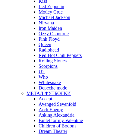
Kiss
Led Zeppelin
Motley Crue
Michael Jackson
Nirvana
Iron Maiden
Ozzy Osbourne
Pink Floyd
Queen
Radiohead
Red Hot Chili Peppers
Rolling Stones
Scorpions
U2
Who
Whitesnake
Depeche mode
МЕТАЛ ФУТБОЛКИ
Accept
Avenged Sevenfold
Arch Enemy
Asking Alexandria
Bullet for my Valentine
Children of Bodom
Dream Theater