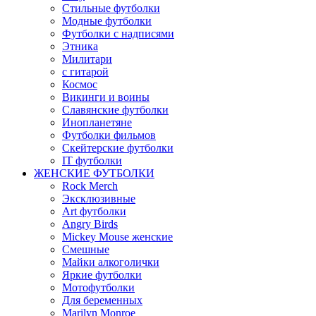
Стильные футболки
Модные футболки
Футболки с надписями
Этника
Милитари
с гитарой
Космос
Викинги и воины
Славянские футболки
Инопланетяне
Футболки фильмов
Скейтерские футболки
IT футболки
ЖЕНСКИЕ ФУТБОЛКИ
Rock Merch
Эксклюзивные
Art футболки
Angry Birds
Mickey Mouse женские
Смешные
Майки алкоголички
Яркие футболки
Мотофутболки
Для беременных
Marilyn Monroe