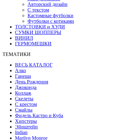
Авторский дизайн
С текстом
Кастомные футболки
Футболки с котиками
ТОЛСТОВКИ и ХУДИ
СУМКИ ШОППЕРЫ
ВИНИЛ
ГЕРМОМЕШКИ
ТЕМАТИКИ
ВЕСЬ КАТАЛОГ
Алко
Ганеша
День Рождения
Джоконда
Коллаж
Скелеты
С крестом
Смайлы
Фидель Кастро и Куба
Хипстеры
Эйнштейн
Indian
Marilyn Monroe