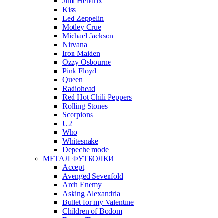
Jimi Hendrix
Kiss
Led Zeppelin
Motley Crue
Michael Jackson
Nirvana
Iron Maiden
Ozzy Osbourne
Pink Floyd
Queen
Radiohead
Red Hot Chili Peppers
Rolling Stones
Scorpions
U2
Who
Whitesnake
Depeche mode
МЕТАЛ ФУТБОЛКИ
Accept
Avenged Sevenfold
Arch Enemy
Asking Alexandria
Bullet for my Valentine
Children of Bodom