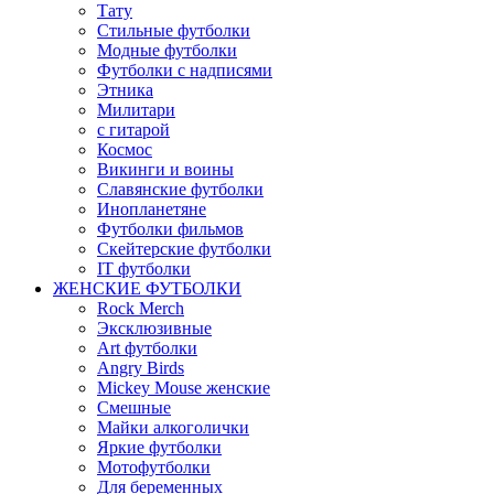
Тату
Стильные футболки
Модные футболки
Футболки с надписями
Этника
Милитари
с гитарой
Космос
Викинги и воины
Славянские футболки
Инопланетяне
Футболки фильмов
Скейтерские футболки
IT футболки
ЖЕНСКИЕ ФУТБОЛКИ
Rock Merch
Эксклюзивные
Art футболки
Angry Birds
Mickey Mouse женские
Смешные
Майки алкоголички
Яркие футболки
Мотофутболки
Для беременных