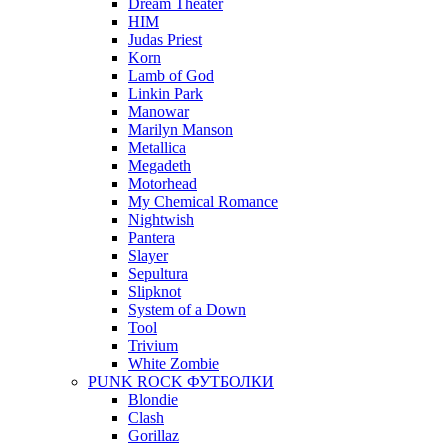
Dream Theater
HIM
Judas Priest
Korn
Lamb of God
Linkin Park
Manowar
Marilyn Manson
Metallica
Megadeth
Motorhead
My Chemical Romance
Nightwish
Pantera
Slayer
Sepultura
Slipknot
System of a Down
Tool
Trivium
White Zombie
PUNK ROCK ФУТБОЛКИ
Blondie
Clash
Gorillaz