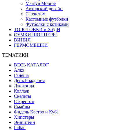
Marilyn Monroe
Авторский дизайн
С текстом
Кастомные футболки
Футболки с котиками
ТОЛСТОВКИ и ХУДИ
СУМКИ ШОППЕРЫ
ВИНИЛ
ГЕРМОМЕШКИ
ТЕМАТИКИ
ВЕСЬ КАТАЛОГ
Алко
Ганеша
День Рождения
Джоконда
Коллаж
Скелеты
С крестом
Смайлы
Фидель Кастро и Куба
Хипстеры
Эйнштейн
Indian