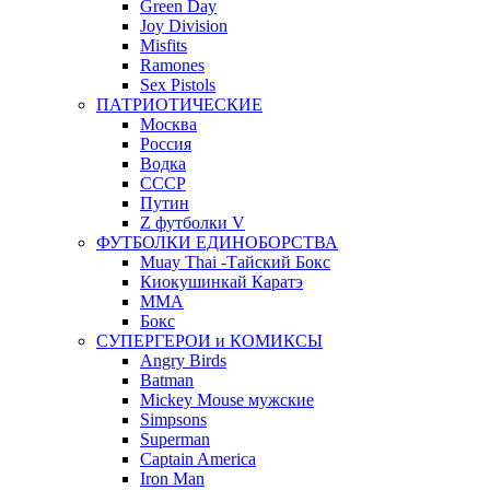
Green Day
Joy Division
Misfits
Ramones
Sex Pistols
ПАТРИОТИЧЕСКИЕ
Москва
Россия
Водка
СССР
Путин
Z футболки V
ФУТБОЛКИ ЕДИНОБОРСТВА
Muay Thai -Тайский Бокс
Киокушинкай Каратэ
MMA
Бокс
СУПЕРГЕРОИ и КОМИКСЫ
Angry Birds
Batman
Mickey Mouse мужские
Simpsons
Superman
Captain America
Iron Man