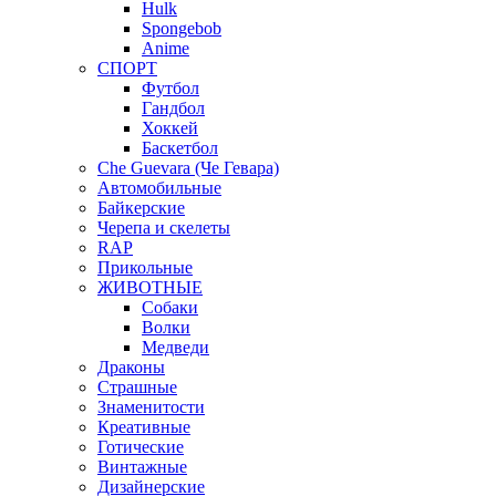
Hulk
Spongebob
Anime
СПОРТ
Футбол
Гандбол
Хоккей
Баскетбол
Che Guevara (Че Гевара)
Автомобильные
Байкерские
Черепа и скелеты
RAP
Прикольные
ЖИВОТНЫЕ
Собаки
Волки
Медведи
Драконы
Страшные
Знаменитости
Креативные
Готические
Винтажные
Дизайнерские