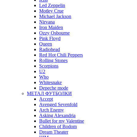
Led Zeppelin
Motley Crue
Michael Jackson
Nirvana
Iron Maiden
Ozzy Osbourne
Pink Floyd
Queen
Radiohead
Red Hot Chili Peppers
Rolling Stones
Scorpions
U2
Who
Whitesnake
Depeche mode
МЕТАЛ ФУТБОЛКИ
Accept
Avenged Sevenfold
Arch Enemy
Asking Alexandria
Bullet for my Valentine
Children of Bodom
Dream Theater