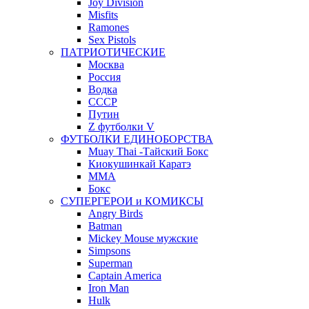
Joy Division
Misfits
Ramones
Sex Pistols
ПАТРИОТИЧЕСКИЕ
Москва
Россия
Водка
СССР
Путин
Z футболки V
ФУТБОЛКИ ЕДИНОБОРСТВА
Muay Thai -Тайский Бокс
Киокушинкай Каратэ
MMA
Бокс
СУПЕРГЕРОИ и КОМИКСЫ
Angry Birds
Batman
Mickey Mouse мужские
Simpsons
Superman
Captain America
Iron Man
Hulk