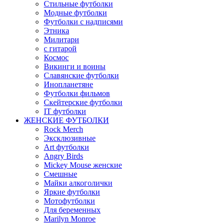
Стильные футболки
Модные футболки
Футболки с надписями
Этника
Милитари
с гитарой
Космос
Викинги и воины
Славянские футболки
Инопланетяне
Футболки фильмов
Скейтерские футболки
IT футболки
ЖЕНСКИЕ ФУТБОЛКИ
Rock Merch
Эксклюзивные
Art футболки
Angry Birds
Mickey Mouse женские
Смешные
Майки алкоголички
Яркие футболки
Мотофутболки
Для беременных
Marilyn Monroe