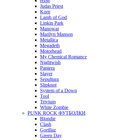
HIM
Judas Priest
Korn
Lamb of God
Linkin Park
Manowar
Marilyn Manson
Metallica
Megadeth
Motorhead
My Chemical Romance
Nightwish
Pantera
Slayer
Sepultura
Slipknot
System of a Down
Tool
Trivium
White Zombie
PUNK ROCK ФУТБОЛКИ
Blondie
Clash
Gorillaz
Green Day