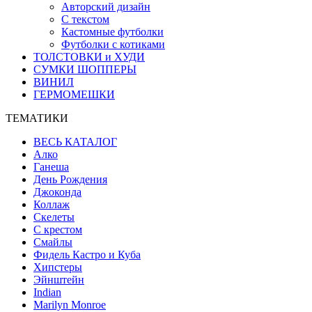
Авторский дизайн
С текстом
Кастомные футболки
Футболки с котиками
ТОЛСТОВКИ и ХУДИ
СУМКИ ШОППЕРЫ
ВИНИЛ
ГЕРМОМЕШКИ
ТЕМАТИКИ
ВЕСЬ КАТАЛОГ
Алко
Ганеша
День Рождения
Джоконда
Коллаж
Скелеты
С крестом
Смайлы
Фидель Кастро и Куба
Хипстеры
Эйнштейн
Indian
Marilyn Monroe