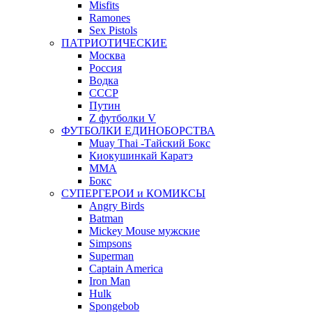
Misfits
Ramones
Sex Pistols
ПАТРИОТИЧЕСКИЕ
Москва
Россия
Водка
СССР
Путин
Z футболки V
ФУТБОЛКИ ЕДИНОБОРСТВА
Muay Thai -Тайский Бокс
Киокушинкай Каратэ
MMA
Бокс
СУПЕРГЕРОИ и КОМИКСЫ
Angry Birds
Batman
Mickey Mouse мужские
Simpsons
Superman
Captain America
Iron Man
Hulk
Spongebob