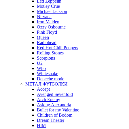
Led Zeppelin
Motley Crue
Michael Jackson
Nirvana
Iron Maiden
Ozzy Osbourne
Pink Floyd
Queen
Radiohead
Red Hot Chili Peppers
Rolling Stones
Scorpions
U2
Who
Whitesnake
Depeche mode
МЕТАЛ ФУТБОЛКИ
Accept
Avenged Sevenfold
Arch Enemy
Asking Alexandria
Bullet for my Valentine
Children of Bodom
Dream Theater
HIM