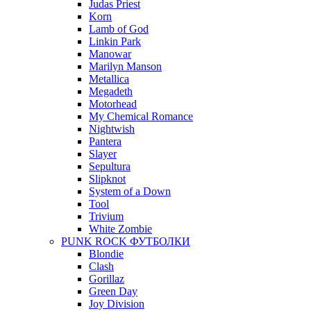
Judas Priest
Korn
Lamb of God
Linkin Park
Manowar
Marilyn Manson
Metallica
Megadeth
Motorhead
My Chemical Romance
Nightwish
Pantera
Slayer
Sepultura
Slipknot
System of a Down
Tool
Trivium
White Zombie
PUNK ROCK ФУТБОЛКИ
Blondie
Clash
Gorillaz
Green Day
Joy Division