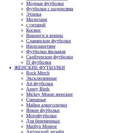
Модные футболки
Футболки с надписями
Этника
Милитари
с гитарой
Космос
Викинги и воины
Славянские футболки
Инопланетяне
Футболки фильмов
Скейтерские футболки
IT футболки
ЖЕНСКИЕ ФУТБОЛКИ
Rock Merch
Эксклюзивные
Art футболки
Angry Birds
Mickey Mouse женские
Смешные
Майки алкоголички
Яркие футболки
Мотофутболки
Для беременных
Marilyn Monroe
Авторский дизайн