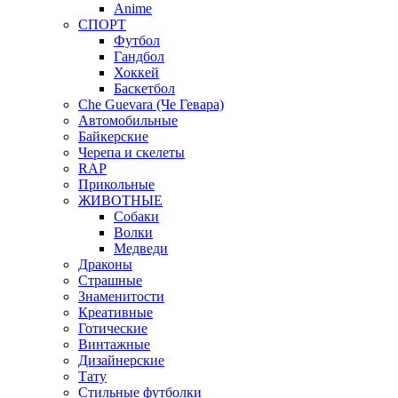
Anime
СПОРТ
Футбол
Гандбол
Хоккей
Баскетбол
Che Guevara (Че Гевара)
Автомобильные
Байкерские
Черепа и скелеты
RAP
Прикольные
ЖИВОТНЫЕ
Собаки
Волки
Медведи
Драконы
Страшные
Знаменитости
Креативные
Готические
Винтажные
Дизайнерские
Тату
Стильные футболки