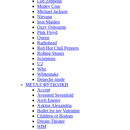
Led Zeppelin
Motley Crue
Michael Jackson
Nirvana
Iron Maiden
Ozzy Osbourne
Pink Floyd
Queen
Radiohead
Red Hot Chili Peppers
Rolling Stones
Scorpions
U2
Who
Whitesnake
Depeche mode
МЕТАЛ ФУТБОЛКИ
Accept
Avenged Sevenfold
Arch Enemy
Asking Alexandria
Bullet for my Valentine
Children of Bodom
Dream Theater
HIM