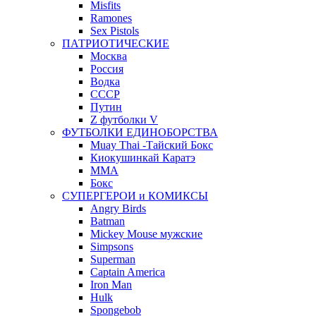
Misfits
Ramones
Sex Pistols
ПАТРИОТИЧЕСКИЕ
Москва
Россия
Водка
СССР
Путин
Z футболки V
ФУТБОЛКИ ЕДИНОБОРСТВА
Muay Thai -Тайский Бокс
Киокушинкай Каратэ
MMA
Бокс
СУПЕРГЕРОИ и КОМИКСЫ
Angry Birds
Batman
Mickey Mouse мужские
Simpsons
Superman
Captain America
Iron Man
Hulk
Spongebob