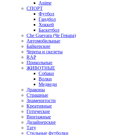
Anime
СПОРТ
Футбол
Гандбол
Хоккей
Баскетбол
Che Guevara (Че Гевара)
Автомобильные
Байкерские
Черепа и скелеты
RAP
Прикольные
ЖИВОТНЫЕ
Собаки
Волки
Медведи
Драконы
Страшные
Знаменитости
Креативные
Готические
Винтажные
Дизайнерские
Тату
Стильные футболки