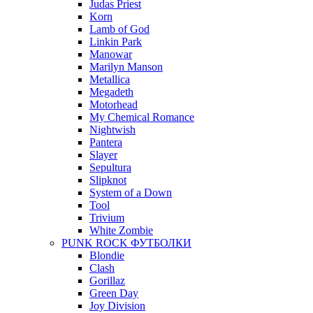
Judas Priest
Korn
Lamb of God
Linkin Park
Manowar
Marilyn Manson
Metallica
Megadeth
Motorhead
My Chemical Romance
Nightwish
Pantera
Slayer
Sepultura
Slipknot
System of a Down
Tool
Trivium
White Zombie
PUNK ROCK ФУТБОЛКИ
Blondie
Clash
Gorillaz
Green Day
Joy Division