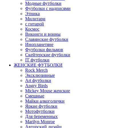
Модные футболки
Футболки с надписями
Этника
Милитари
с гитарой
Космос
Викинги и воины
Славянские футболки
Инопланетяне
Футболки фильмов
Скейтерские футболки
IT футболки
ЖЕНСКИЕ ФУТБОЛКИ
Rock Merch
Эксклюзивные
Art футболки
Angry Birds
Mickey Mouse женские
Смешные
Майки алкоголички
Яркие футболки
Мотофутболки
Для беременных
Marilyn Monroe
Авторский дизайн