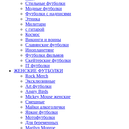
Стильные футболки
Модные футболки
Футболки с надписями
Этника
Милитари
с гитарой
Космос
Викинги и воины
Славянские футболки
Инопланетяне
Футболки фильмов
Скейтерские футболки
IT футболки
ЖЕНСКИЕ ФУТБОЛКИ
Rock Merch
Эксклюзивные
Art футболки
Angry Birds
Mickey Mouse женские
Смешные
Майки алкоголички
Яркие футболки
Мотофутболки
Для беременных
Marilyn Monroe