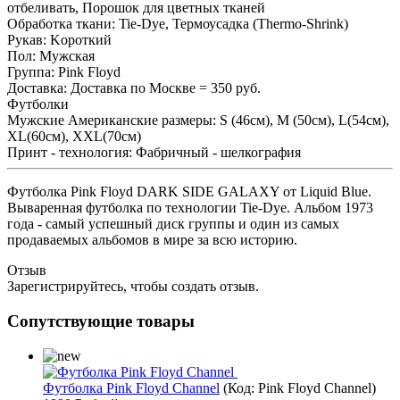
отбеливать, Порошок для цветных тканей
Обработка ткани
:
Tie-Dye, Термоусадка (Thermo-Shrink)
Рукав
:
Kороткий
Пол
:
Мужская
Группа
:
Pink Floyd
Доставка
:
Доставка по Москве = 350 руб.
Футболки
Мужские Американские размеры
:
S (46см), M (50см), L(54см),
XL(60см), XXL(70см)
Принт - технология
:
Фабричный - шелкография
Футболка Pink Floyd DARK SIDE GALAXY от Liquid Blue.
Вываренная футболка по технологии Tie-Dye. Альбом 1973
года - самый успешный диск группы и один из самых
продаваемых альбомов в мире за всю историю.
Отзыв
Зарегистрируйтесь, чтобы создать отзыв.
Сопутствующие товары
Футболка Pink Floyd Channel
(Код:
Pink Floyd Channel
)