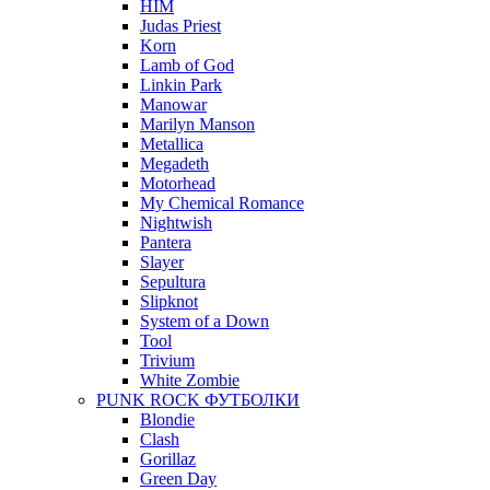
HIM
Judas Priest
Korn
Lamb of God
Linkin Park
Manowar
Marilyn Manson
Metallica
Megadeth
Motorhead
My Chemical Romance
Nightwish
Pantera
Slayer
Sepultura
Slipknot
System of a Down
Tool
Trivium
White Zombie
PUNK ROCK ФУТБОЛКИ
Blondie
Clash
Gorillaz
Green Day