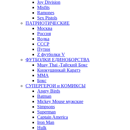
Joy Division
Misfits
Ramones
Sex Pistols
ПАТРИОТИЧЕСКИЕ
Москва
Россия
Водка
СССР
Путин
Z футболки V
ФУТБОЛКИ ЕДИНОБОРСТВА
Muay Thai -Тайский Бокс
Киокушинкай Каратэ
MMA
Бокс
СУПЕРГЕРОИ и КОМИКСЫ
Angry Birds
Batman
Mickey Mouse мужские
Simpsons
Superman
Captain America
Iron Man
Hulk