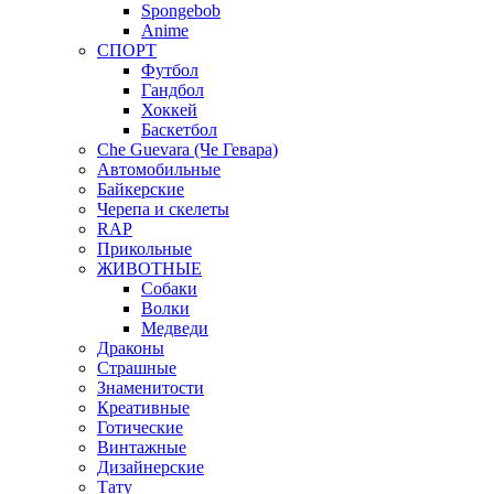
Spongebob
Anime
СПОРТ
Футбол
Гандбол
Хоккей
Баскетбол
Che Guevara (Че Гевара)
Автомобильные
Байкерские
Черепа и скелеты
RAP
Прикольные
ЖИВОТНЫЕ
Собаки
Волки
Медведи
Драконы
Страшные
Знаменитости
Креативные
Готические
Винтажные
Дизайнерские
Тату