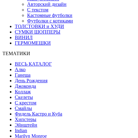
Авторский дизайн
С текстом
Кастомные футболки
Футболки с котиками
ТОЛСТОВКИ и ХУДИ
СУМКИ ШОППЕРЫ
ВИНИЛ
ГЕРМОМЕШКИ
ТЕМАТИКИ
ВЕСЬ КАТАЛОГ
Алко
Ганеша
День Рождения
Джоконда
Коллаж
Скелеты
С крестом
Смайлы
Фидель Кастро и Куба
Хипстеры
Эйнштейн
Indian
Marilyn Monroe