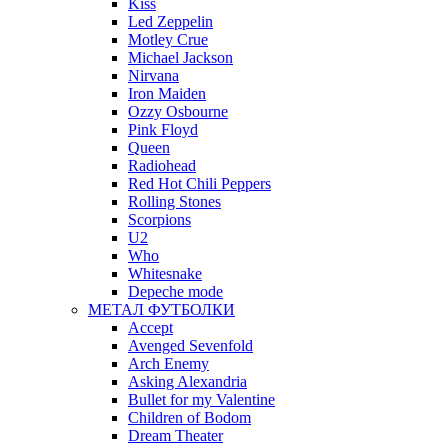
Kiss
Led Zeppelin
Motley Crue
Michael Jackson
Nirvana
Iron Maiden
Ozzy Osbourne
Pink Floyd
Queen
Radiohead
Red Hot Chili Peppers
Rolling Stones
Scorpions
U2
Who
Whitesnake
Depeche mode
МЕТАЛ ФУТБОЛКИ
Accept
Avenged Sevenfold
Arch Enemy
Asking Alexandria
Bullet for my Valentine
Children of Bodom
Dream Theater