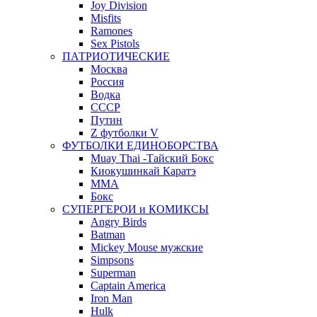
Joy Division
Misfits
Ramones
Sex Pistols
ПАТРИОТИЧЕСКИЕ
Москва
Россия
Водка
СССР
Путин
Z футболки V
ФУТБОЛКИ ЕДИНОБОРСТВА
Muay Thai -Тайский Бокс
Киокушинкай Каратэ
MMA
Бокс
СУПЕРГЕРОИ и КОМИКСЫ
Angry Birds
Batman
Mickey Mouse мужские
Simpsons
Superman
Captain America
Iron Man
Hulk