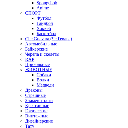
Spongebob
Anime
СПОРТ
Футбол
Гандбол
Хоккей
Баскетбол
Che Guevara (Че Гевара)
Автомобильные
Байкерские
Черепа и скелеты
RAP
Прикольные
ЖИВОТНЫЕ
Собаки
Волки
Медведи
Драконы
Страшные
Знаменитости
Креативные
Готические
Винтажные
Дизайнерские
Тату