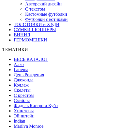
Авторский дизайн
С текстом
Кастомные футболки
Футболки с котиками
ТОЛСТОВКИ и ХУДИ
СУМКИ ШОППЕРЫ
ВИНИЛ
ГЕРМОМЕШКИ
ТЕМАТИКИ
ВЕСЬ КАТАЛОГ
Алко
Ганеша
День Рождения
Джоконда
Коллаж
Скелеты
С крестом
Смайлы
Фидель Кастро и Куба
Хипстеры
Эйнштейн
Indian
Marilyn Monroe