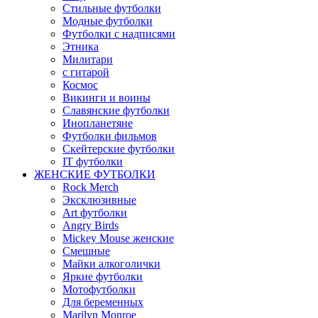
Стильные футболки
Модные футболки
Футболки с надписями
Этника
Милитари
с гитарой
Космос
Викинги и воины
Славянские футболки
Инопланетяне
Футболки фильмов
Скейтерские футболки
IT футболки
ЖЕНСКИЕ ФУТБОЛКИ
Rock Merch
Эксклюзивные
Art футболки
Angry Birds
Mickey Mouse женские
Смешные
Майки алкоголички
Яркие футболки
Мотофутболки
Для беременных
Marilyn Monroe