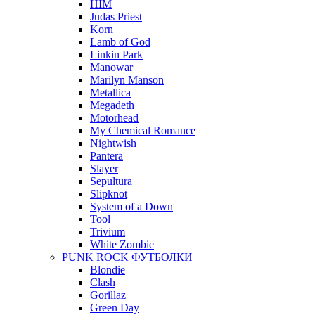
HIM
Judas Priest
Korn
Lamb of God
Linkin Park
Manowar
Marilyn Manson
Metallica
Megadeth
Motorhead
My Chemical Romance
Nightwish
Pantera
Slayer
Sepultura
Slipknot
System of a Down
Tool
Trivium
White Zombie
PUNK ROCK ФУТБОЛКИ
Blondie
Clash
Gorillaz
Green Day