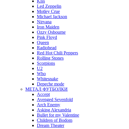
Kiss
Led Zeppelin
Motley Crue
Michael Jackson
Nirvana
Iron Maiden
Ozzy Osbourne
Pink Floyd
Queen
Radiohead
Red Hot Chili Peppers
Rolling Stones
Scorpions
U2
Who
Whitesnake
Depeche mode
МЕТАЛ ФУТБОЛКИ
Accept
Avenged Sevenfold
Arch Enemy
Asking Alexandria
Bullet for my Valentine
Children of Bodom
Dream Theater