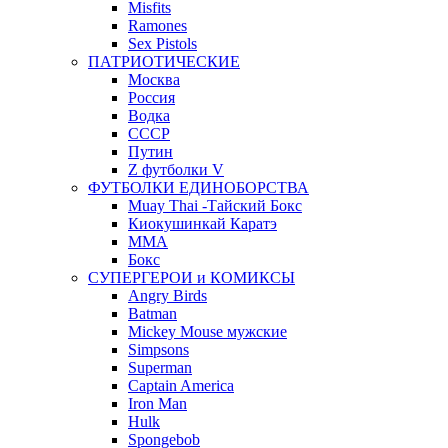
Misfits
Ramones
Sex Pistols
ПАТРИОТИЧЕСКИЕ
Москва
Россия
Водка
СССР
Путин
Z футболки V
ФУТБОЛКИ ЕДИНОБОРСТВА
Muay Thai -Тайский Бокс
Киокушинкай Каратэ
MMA
Бокс
СУПЕРГЕРОИ и КОМИКСЫ
Angry Birds
Batman
Mickey Mouse мужские
Simpsons
Superman
Captain America
Iron Man
Hulk
Spongebob