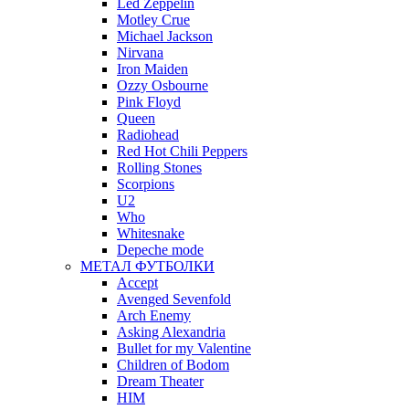
Led Zeppelin
Motley Crue
Michael Jackson
Nirvana
Iron Maiden
Ozzy Osbourne
Pink Floyd
Queen
Radiohead
Red Hot Chili Peppers
Rolling Stones
Scorpions
U2
Who
Whitesnake
Depeche mode
МЕТАЛ ФУТБОЛКИ
Accept
Avenged Sevenfold
Arch Enemy
Asking Alexandria
Bullet for my Valentine
Children of Bodom
Dream Theater
HIM