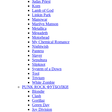
Judas Priest
Korn
Lamb of God
Linkin Park
Manowar
Marilyn Manson
Metallica
Megadeth
Motorhead
My Chemical Romance
Nightwish
Pantera
Slayer
Sepultura
Slipknot
System of a Down
Tool
Trivium
White Zombie
PUNK ROCK ФУТБОЛКИ
Blondie
Clash
Gorillaz
Green Day
Joy Division