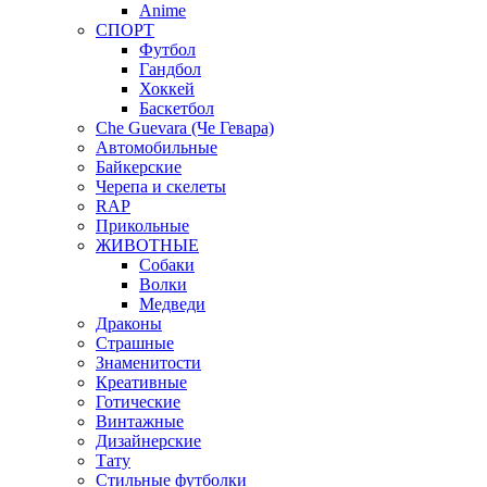
Anime
СПОРТ
Футбол
Гандбол
Хоккей
Баскетбол
Che Guevara (Че Гевара)
Автомобильные
Байкерские
Черепа и скелеты
RAP
Прикольные
ЖИВОТНЫЕ
Собаки
Волки
Медведи
Драконы
Страшные
Знаменитости
Креативные
Готические
Винтажные
Дизайнерские
Тату
Стильные футболки