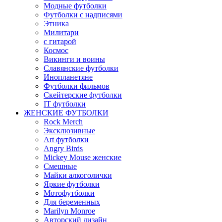
Модные футболки
Футболки с надписями
Этника
Милитари
с гитарой
Космос
Викинги и воины
Славянские футболки
Инопланетяне
Футболки фильмов
Скейтерские футболки
IT футболки
ЖЕНСКИЕ ФУТБОЛКИ
Rock Merch
Эксклюзивные
Art футболки
Angry Birds
Mickey Mouse женские
Смешные
Майки алкоголички
Яркие футболки
Мотофутболки
Для беременных
Marilyn Monroe
Авторский дизайн