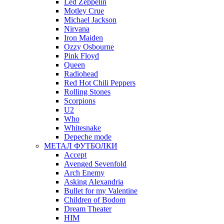
Led Zeppelin
Motley Crue
Michael Jackson
Nirvana
Iron Maiden
Ozzy Osbourne
Pink Floyd
Queen
Radiohead
Red Hot Chili Peppers
Rolling Stones
Scorpions
U2
Who
Whitesnake
Depeche mode
МЕТАЛ ФУТБОЛКИ
Accept
Avenged Sevenfold
Arch Enemy
Asking Alexandria
Bullet for my Valentine
Children of Bodom
Dream Theater
HIM