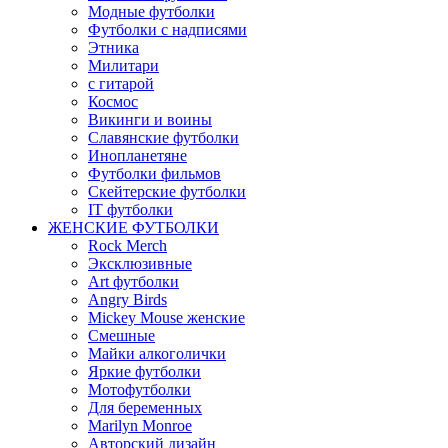
Модные футболки
Футболки с надписями
Этника
Милитари
с гитарой
Космос
Викинги и воины
Славянские футболки
Инопланетяне
Футболки фильмов
Скейтерские футболки
IT футболки
ЖЕНСКИЕ ФУТБОЛКИ
Rock Merch
Эксклюзивные
Art футболки
Angry Birds
Mickey Mouse женские
Смешные
Майки алкоголички
Яркие футболки
Мотофутболки
Для беременных
Marilyn Monroe
Авторский дизайн