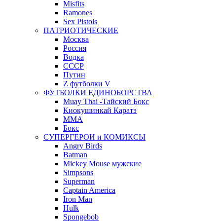
Misfits
Ramones
Sex Pistols
ПАТРИОТИЧЕСКИЕ
Москва
Россия
Водка
СССР
Путин
Z футболки V
ФУТБОЛКИ ЕДИНОБОРСТВА
Muay Thai -Тайский Бокс
Киокушинкай Каратэ
MMA
Бокс
СУПЕРГЕРОИ и КОМИКСЫ
Angry Birds
Batman
Mickey Mouse мужские
Simpsons
Superman
Captain America
Iron Man
Hulk
Spongebob