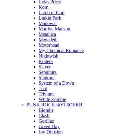
Judas Priest
Korn
Lamb of God
Linkin Park
Manowar
Marilyn Manson
Metallica
Megadeth
Motorhead
My Chemical Romance
Nightwish
Pantera
Slayer
Sepultura
Slipknot
System of a Down
Tool
Trivium
White Zombie
PUNK ROCK ФУТБОЛКИ
Blondie
Clash
Gorillaz
Green Day
Joy Division