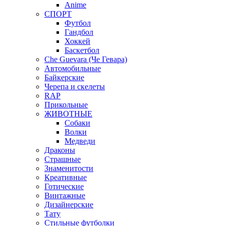
Anime
СПОРТ
Футбол
Гандбол
Хоккей
Баскетбол
Che Guevara (Че Гевара)
Автомобильные
Байкерские
Черепа и скелеты
RAP
Прикольные
ЖИВОТНЫЕ
Собаки
Волки
Медведи
Драконы
Страшные
Знаменитости
Креативные
Готические
Винтажные
Дизайнерские
Тату
Стильные футболки