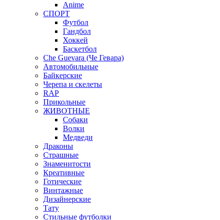
Anime
СПОРТ
Футбол
Гандбол
Хоккей
Баскетбол
Che Guevara (Че Гевара)
Автомобильные
Байкерские
Черепа и скелеты
RAP
Прикольные
ЖИВОТНЫЕ
Собаки
Волки
Медведи
Драконы
Страшные
Знаменитости
Креативные
Готические
Винтажные
Дизайнерские
Тату
Стильные футболки