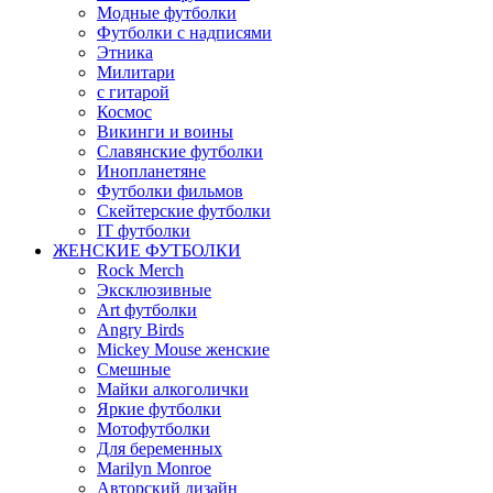
Модные футболки
Футболки с надписями
Этника
Милитари
с гитарой
Космос
Викинги и воины
Славянские футболки
Инопланетяне
Футболки фильмов
Скейтерские футболки
IT футболки
ЖЕНСКИЕ ФУТБОЛКИ
Rock Merch
Эксклюзивные
Art футболки
Angry Birds
Mickey Mouse женские
Смешные
Майки алкоголички
Яркие футболки
Мотофутболки
Для беременных
Marilyn Monroe
Авторский дизайн