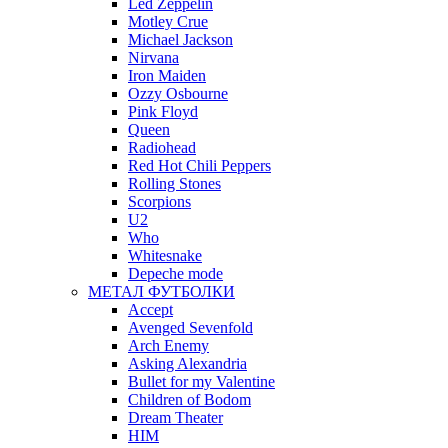
Led Zeppelin
Motley Crue
Michael Jackson
Nirvana
Iron Maiden
Ozzy Osbourne
Pink Floyd
Queen
Radiohead
Red Hot Chili Peppers
Rolling Stones
Scorpions
U2
Who
Whitesnake
Depeche mode
МЕТАЛ ФУТБОЛКИ
Accept
Avenged Sevenfold
Arch Enemy
Asking Alexandria
Bullet for my Valentine
Children of Bodom
Dream Theater
HIM