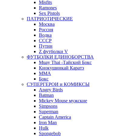
Misfits
Ramones
Sex Pistols
ПАТРИОТИЧЕСКИЕ
Москва
Россия
Водка
СССР
Путин
Z футболки V
ФУТБОЛКИ ЕДИНОБОРСТВА
Muay Thai -Тайский Бокс
Киокушинкай Каратэ
MMA
Бокс
СУПЕРГЕРОИ и КОМИКСЫ
Angry Birds
Batman
Mickey Mouse мужские
Simpsons
Superman
Captain America
Iron Man
Hulk
Spongebob