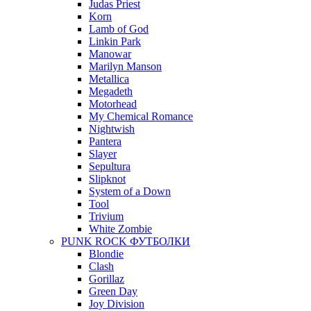
Judas Priest
Korn
Lamb of God
Linkin Park
Manowar
Marilyn Manson
Metallica
Megadeth
Motorhead
My Chemical Romance
Nightwish
Pantera
Slayer
Sepultura
Slipknot
System of a Down
Tool
Trivium
White Zombie
PUNK ROCK ФУТБОЛКИ
Blondie
Clash
Gorillaz
Green Day
Joy Division