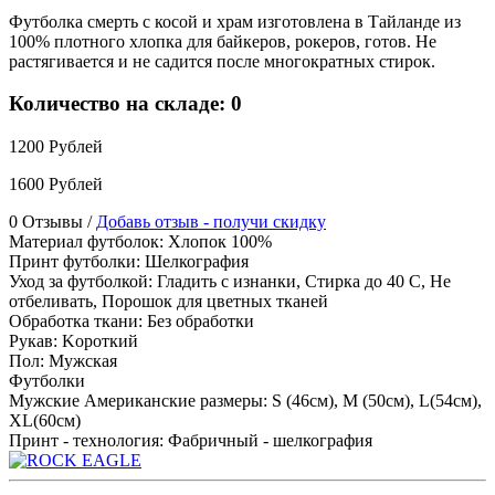
Футболка смерть с косой и храм изготовлена в Тайланде из
100% плотного хлопка для байкеров, рокеров, готов. Не
растягивается и не садится после многократных стирок.
Количество на складе:
0
1200 Рублей
1600 Рублей
0 Отзывы /
Добавь отзыв - получи скидку
Материал футболок
:
Хлопок 100%
Принт футболки
:
Шелкография
Уход за футболкой
:
Гладить с изнанки, Стирка до 40 С, Не
отбеливать, Порошок для цветных тканей
Обработка ткани
:
Без обработки
Рукав
:
Kороткий
Пол
:
Мужская
Футболки
Мужские Американские размеры
:
S (46см), M (50см), L(54см),
XL(60см)
Принт - технология
:
Фабричный - шелкография