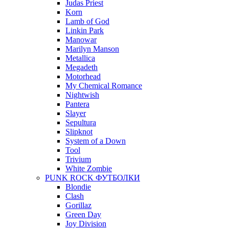
Judas Priest
Korn
Lamb of God
Linkin Park
Manowar
Marilyn Manson
Metallica
Megadeth
Motorhead
My Chemical Romance
Nightwish
Pantera
Slayer
Sepultura
Slipknot
System of a Down
Tool
Trivium
White Zombie
PUNK ROCK ФУТБОЛКИ
Blondie
Clash
Gorillaz
Green Day
Joy Division