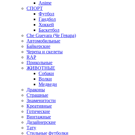
Anime
СПОРТ
Футбол
Гандбол
Хоккей
Баскетбол
Che Guevara (Че Гевара)
Автомобильные
Байкерские
Черепа и скелеты
RAP
Прикольные
ЖИВОТНЫЕ
Собаки
Волки
Медведи
Драконы
Страшные
Знаменитости
Креативные
Готические
Винтажные
Дизайнерские
Тату
Стильные футболки