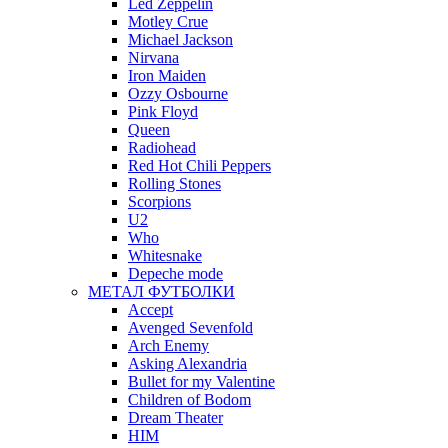
Led Zeppelin
Motley Crue
Michael Jackson
Nirvana
Iron Maiden
Ozzy Osbourne
Pink Floyd
Queen
Radiohead
Red Hot Chili Peppers
Rolling Stones
Scorpions
U2
Who
Whitesnake
Depeche mode
МЕТАЛ ФУТБОЛКИ
Accept
Avenged Sevenfold
Arch Enemy
Asking Alexandria
Bullet for my Valentine
Children of Bodom
Dream Theater
HIM