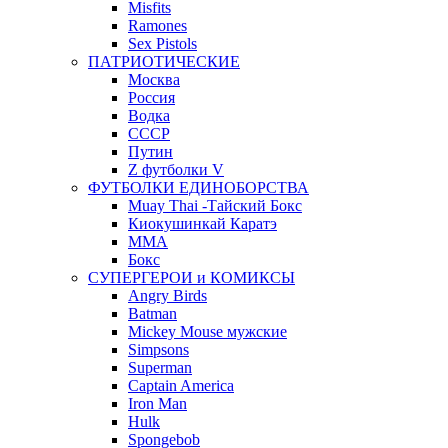
Misfits
Ramones
Sex Pistols
ПАТРИОТИЧЕСКИЕ
Москва
Россия
Водка
СССР
Путин
Z футболки V
ФУТБОЛКИ ЕДИНОБОРСТВА
Muay Thai -Тайский Бокс
Киокушинкай Каратэ
MMA
Бокс
СУПЕРГЕРОИ и КОМИКСЫ
Angry Birds
Batman
Mickey Mouse мужские
Simpsons
Superman
Captain America
Iron Man
Hulk
Spongebob