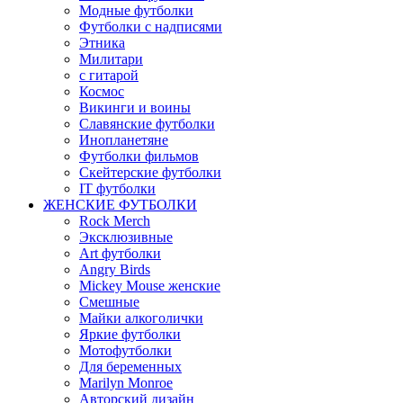
Модные футболки
Футболки с надписями
Этника
Милитари
с гитарой
Космос
Викинги и воины
Славянские футболки
Инопланетяне
Футболки фильмов
Скейтерские футболки
IT футболки
ЖЕНСКИЕ ФУТБОЛКИ
Rock Merch
Эксклюзивные
Art футболки
Angry Birds
Mickey Mouse женские
Смешные
Майки алкоголички
Яркие футболки
Мотофутболки
Для беременных
Marilyn Monroe
Авторский дизайн