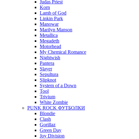
Judas Priest
Korn
Lamb of God
Linkin Park
Manowar
Marilyn Manson
Metallica
Megadeth
Motorhead
My Chemical Romance
Nightwish
Pantera
Slayer
Sepultura
Slipknot
System of a Down
Tool
Trivium
White Zombie
PUNK ROCK ФУТБОЛКИ
Blondie
Clash
Gorillaz
Green Day
Joy Division