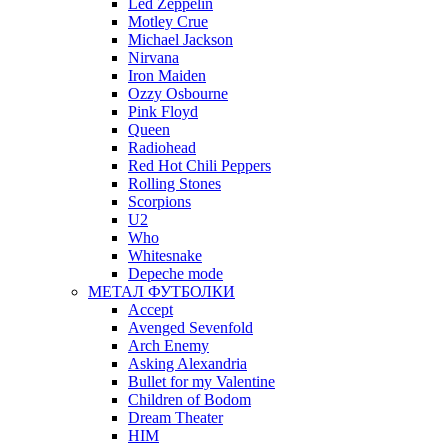
Led Zeppelin
Motley Crue
Michael Jackson
Nirvana
Iron Maiden
Ozzy Osbourne
Pink Floyd
Queen
Radiohead
Red Hot Chili Peppers
Rolling Stones
Scorpions
U2
Who
Whitesnake
Depeche mode
МЕТАЛ ФУТБОЛКИ
Accept
Avenged Sevenfold
Arch Enemy
Asking Alexandria
Bullet for my Valentine
Children of Bodom
Dream Theater
HIM