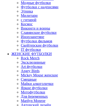
Модные футболки
Футболки с надписями
Этника
Милитари
с гитарой
Космос
Викинги и воины
Славянские футболки
Инопланетяне
Футболки фильмов
Скейтерские футболки
IT футболки
ЖЕНСКИЕ ФУТБОЛКИ
Rock Merch
Эксклюзивные
Art футболки
Angry Birds
Mickey Mouse женские
Смешные
Майки алкоголички
Яркие футболки
Мотофутболки
Для беременных
Marilyn Monroe
Авторский дизайн