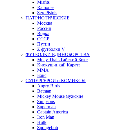
Misfits
Ramones
Sex Pistols
ПАТРИОТИЧЕСКИЕ
Москва
Россия
Водка
СССР
Путин
Z футболки V
ФУТБОЛКИ ЕДИНОБОРСТВА
Muay Thai -Тайский Бокс
Киокушинкай Каратэ
MMA
Бокс
СУПЕРГЕРОИ и КОМИКСЫ
Angry Birds
Batman
Mickey Mouse мужские
Simpsons
Superman
Captain America
Iron Man
Hulk
Spongebob