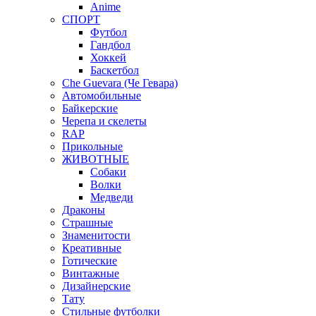
Anime
СПОРТ
Футбол
Гандбол
Хоккей
Баскетбол
Che Guevara (Че Гевара)
Автомобильные
Байкерские
Черепа и скелеты
RAP
Прикольные
ЖИВОТНЫЕ
Собаки
Волки
Медведи
Драконы
Страшные
Знаменитости
Креативные
Готические
Винтажные
Дизайнерские
Тату
Стильные футболки