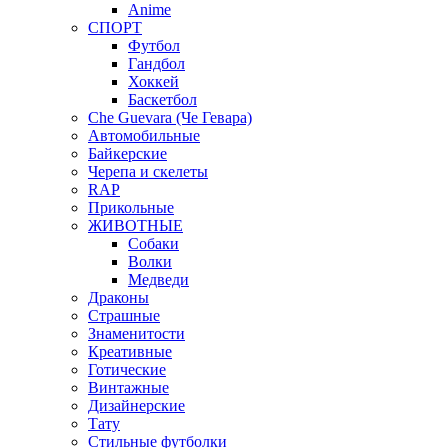
Anime
СПОРТ
Футбол
Гандбол
Хоккей
Баскетбол
Che Guevara (Че Гевара)
Автомобильные
Байкерские
Черепа и скелеты
RAP
Прикольные
ЖИВОТНЫЕ
Собаки
Волки
Медведи
Драконы
Страшные
Знаменитости
Креативные
Готические
Винтажные
Дизайнерские
Тату
Стильные футболки