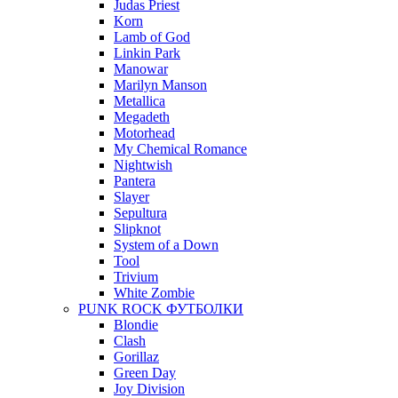
Judas Priest
Korn
Lamb of God
Linkin Park
Manowar
Marilyn Manson
Metallica
Megadeth
Motorhead
My Chemical Romance
Nightwish
Pantera
Slayer
Sepultura
Slipknot
System of a Down
Tool
Trivium
White Zombie
PUNK ROCK ФУТБОЛКИ
Blondie
Clash
Gorillaz
Green Day
Joy Division