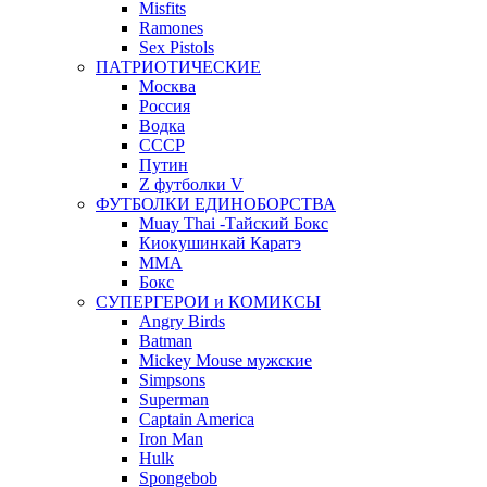
Misfits
Ramones
Sex Pistols
ПАТРИОТИЧЕСКИЕ
Москва
Россия
Водка
СССР
Путин
Z футболки V
ФУТБОЛКИ ЕДИНОБОРСТВА
Muay Thai -Тайский Бокс
Киокушинкай Каратэ
MMA
Бокс
СУПЕРГЕРОИ и КОМИКСЫ
Angry Birds
Batman
Mickey Mouse мужские
Simpsons
Superman
Captain America
Iron Man
Hulk
Spongebob