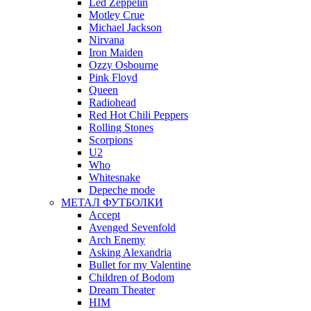
Led Zeppelin
Motley Crue
Michael Jackson
Nirvana
Iron Maiden
Ozzy Osbourne
Pink Floyd
Queen
Radiohead
Red Hot Chili Peppers
Rolling Stones
Scorpions
U2
Who
Whitesnake
Depeche mode
МЕТАЛ ФУТБОЛКИ
Accept
Avenged Sevenfold
Arch Enemy
Asking Alexandria
Bullet for my Valentine
Children of Bodom
Dream Theater
HIM