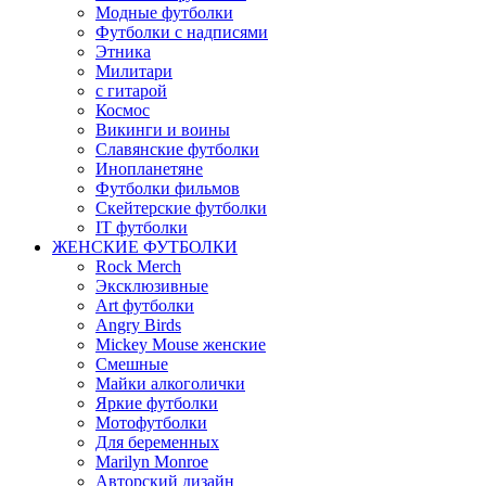
Модные футболки
Футболки с надписями
Этника
Милитари
с гитарой
Космос
Викинги и воины
Славянские футболки
Инопланетяне
Футболки фильмов
Скейтерские футболки
IT футболки
ЖЕНСКИЕ ФУТБОЛКИ
Rock Merch
Эксклюзивные
Art футболки
Angry Birds
Mickey Mouse женские
Смешные
Майки алкоголички
Яркие футболки
Мотофутболки
Для беременных
Marilyn Monroe
Авторский дизайн