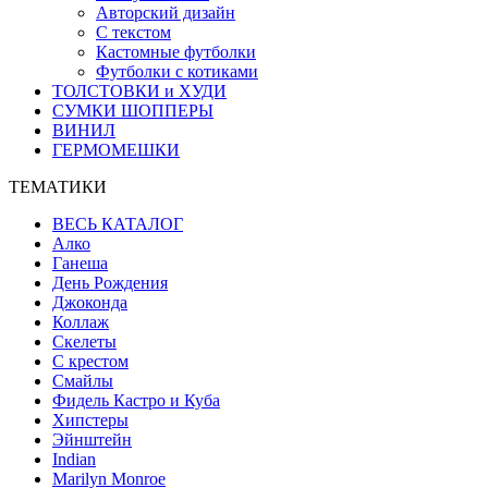
Авторский дизайн
С текстом
Кастомные футболки
Футболки с котиками
ТОЛСТОВКИ и ХУДИ
СУМКИ ШОППЕРЫ
ВИНИЛ
ГЕРМОМЕШКИ
ТЕМАТИКИ
ВЕСЬ КАТАЛОГ
Алко
Ганеша
День Рождения
Джоконда
Коллаж
Скелеты
С крестом
Смайлы
Фидель Кастро и Куба
Хипстеры
Эйнштейн
Indian
Marilyn Monroe