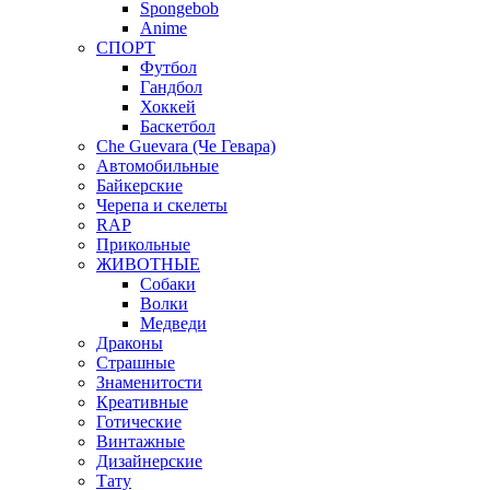
Spongebob
Anime
СПОРТ
Футбол
Гандбол
Хоккей
Баскетбол
Che Guevara (Че Гевара)
Автомобильные
Байкерские
Черепа и скелеты
RAP
Прикольные
ЖИВОТНЫЕ
Собаки
Волки
Медведи
Драконы
Страшные
Знаменитости
Креативные
Готические
Винтажные
Дизайнерские
Тату