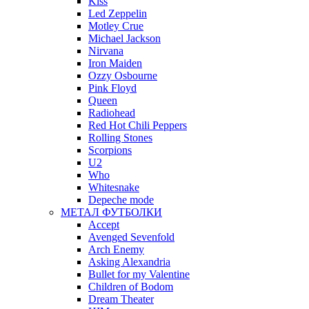
Kiss
Led Zeppelin
Motley Crue
Michael Jackson
Nirvana
Iron Maiden
Ozzy Osbourne
Pink Floyd
Queen
Radiohead
Red Hot Chili Peppers
Rolling Stones
Scorpions
U2
Who
Whitesnake
Depeche mode
МЕТАЛ ФУТБОЛКИ
Accept
Avenged Sevenfold
Arch Enemy
Asking Alexandria
Bullet for my Valentine
Children of Bodom
Dream Theater