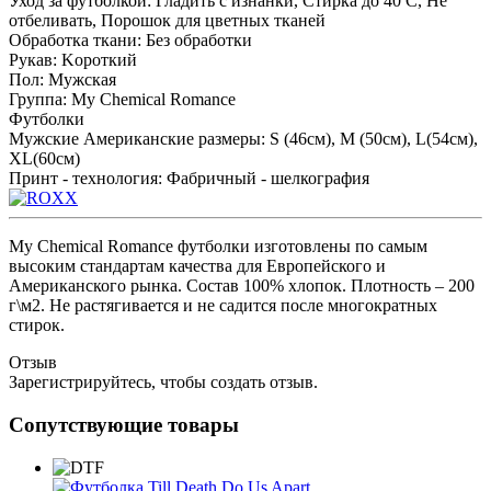
Уход за футболкой
:
Гладить с изнанки, Стирка до 40 С, Не
отбеливать, Порошок для цветных тканей
Обработка ткани
:
Без обработки
Рукав
:
Kороткий
Пол
:
Мужская
Группа
:
My Chemical Romance
Футболки
Мужские Американские размеры
:
S (46см), M (50см), L(54см),
XL(60см)
Принт - технология
:
Фабричный - шелкография
My Chemical Romance футболки изготовлены по самым
высоким стандартам качества для Европейского и
Американского рынка. Состав 100% хлопок. Плотность – 200
г\м2. Не растягивается и не садится после многократных
стирок.
Отзыв
Зарегистрируйтесь, чтобы создать отзыв.
Сопутствующие товары