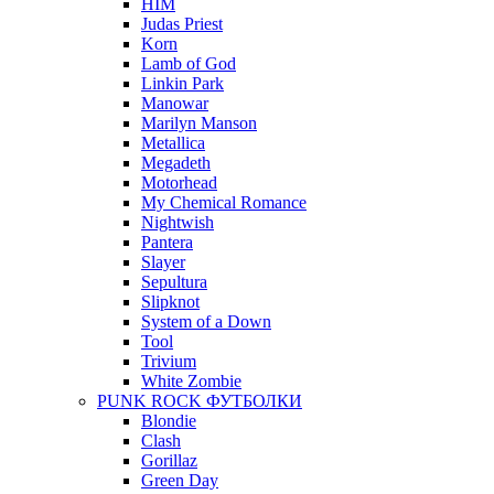
HIM
Judas Priest
Korn
Lamb of God
Linkin Park
Manowar
Marilyn Manson
Metallica
Megadeth
Motorhead
My Chemical Romance
Nightwish
Pantera
Slayer
Sepultura
Slipknot
System of a Down
Tool
Trivium
White Zombie
PUNK ROCK ФУТБОЛКИ
Blondie
Clash
Gorillaz
Green Day