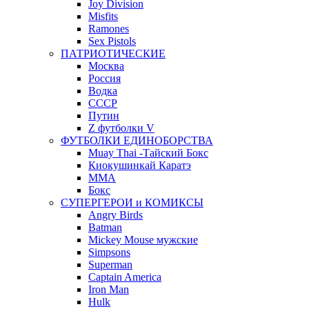
Joy Division
Misfits
Ramones
Sex Pistols
ПАТРИОТИЧЕСКИЕ
Москва
Россия
Водка
СССР
Путин
Z футболки V
ФУТБОЛКИ ЕДИНОБОРСТВА
Muay Thai -Тайский Бокс
Киокушинкай Каратэ
MMA
Бокс
СУПЕРГЕРОИ и КОМИКСЫ
Angry Birds
Batman
Mickey Mouse мужские
Simpsons
Superman
Captain America
Iron Man
Hulk