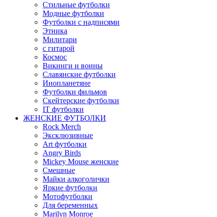
Стильные футболки
Модные футболки
Футболки с надписями
Этника
Милитари
с гитарой
Космос
Викинги и воины
Славянские футболки
Инопланетяне
Футболки фильмов
Скейтерские футболки
IT футболки
ЖЕНСКИЕ ФУТБОЛКИ
Rock Merch
Эксклюзивные
Art футболки
Angry Birds
Mickey Mouse женские
Смешные
Майки алкоголички
Яркие футболки
Мотофутболки
Для беременных
Marilyn Monroe