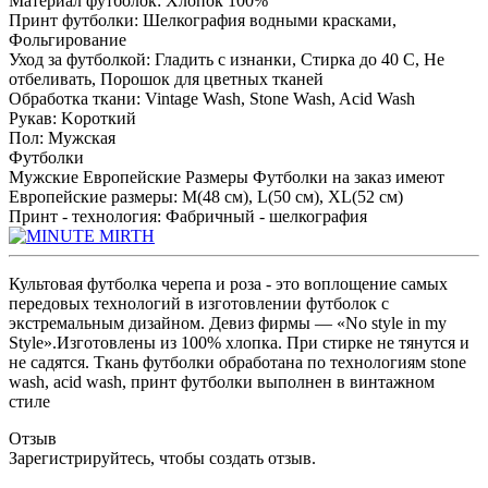
Материал футболок
:
Хлопок 100%
Принт футболки
:
Шелкография водными красками,
Фольгирование
Уход за футболкой
:
Гладить с изнанки, Стирка до 40 С, Не
отбеливать, Порошок для цветных тканей
Обработка ткани
:
Vintage Wash, Stone Wash, Acid Wash
Рукав
:
Kороткий
Пол
:
Мужская
Футболки
Мужские Европейские Размеры
Футболки на заказ имеют
Европейские размеры
:
M(48 см), L(50 см), XL(52 см)
Принт - технология
:
Фабричный - шелкография
Культовая футболка черепа и роза - это воплощение самых
передовых технологий в изготовлении футболок с
экстремальным дизайном. Девиз фирмы — «No style in my
Style».Изготовлены из 100% хлопка. При стирке не тянутся и
не садятся. Ткань футболки обработана по технологиям stone
wash, acid wash, принт футболки выполнен в винтажном
стиле
Отзыв
Зарегистрируйтесь, чтобы создать отзыв.