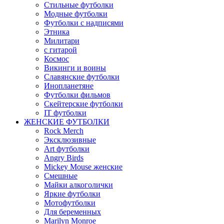
Стильные футболки
Модные футболки
Футболки с надписями
Этника
Милитари
с гитарой
Космос
Викинги и воины
Славянские футболки
Инопланетяне
Футболки фильмов
Скейтерские футболки
IT футболки
ЖЕНСКИЕ ФУТБОЛКИ
Rock Merch
Эксклюзивные
Art футболки
Angry Birds
Mickey Mouse женские
Смешные
Майки алкоголички
Яркие футболки
Мотофутболки
Для беременных
Marilyn Monroe