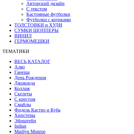
Авторский дизайн
С текстом
Кастомные футболки
Футболки с котиками
ТОЛСТОВКИ и ХУДИ
СУМКИ ШОППЕРЫ
ВИНИЛ
ГЕРМОМЕШКИ
ТЕМАТИКИ
ВЕСЬ КАТАЛОГ
Алко
Ганеша
День Рождения
Джоконда
Коллаж
Скелеты
С крестом
Смайлы
Фидель Кастро и Куба
Хипстеры
Эйнштейн
Indian
Marilyn Monroe