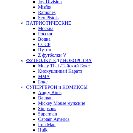
Joy Division
Misfits
Ramones
Sex Pistols
ПАТРИОТИЧЕСКИЕ
Москва
Россия
Водка
СССР
Путин
Z футболки V
ФУТБОЛКИ ЕДИНОБОРСТВА
Muay Thai -Тайский Бокс
Киокушинкай Каратэ
MMA
Бокс
СУПЕРГЕРОИ и КОМИКСЫ
Angry Birds
Batman
Mickey Mouse мужские
Simpsons
Superman
Captain America
Iron Man
Hulk