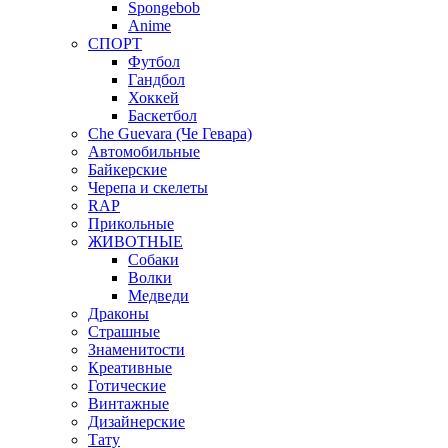
Spongebob
Anime
СПОРТ
Футбол
Гандбол
Хоккей
Баскетбол
Che Guevara (Че Гевара)
Автомобильные
Байкерские
Черепа и скелеты
RAP
Прикольные
ЖИВОТНЫЕ
Собаки
Волки
Медведи
Драконы
Страшные
Знаменитости
Креативные
Готические
Винтажные
Дизайнерские
Тату