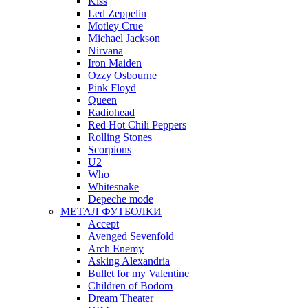
Kiss
Led Zeppelin
Motley Crue
Michael Jackson
Nirvana
Iron Maiden
Ozzy Osbourne
Pink Floyd
Queen
Radiohead
Red Hot Chili Peppers
Rolling Stones
Scorpions
U2
Who
Whitesnake
Depeche mode
МЕТАЛ ФУТБОЛКИ
Accept
Avenged Sevenfold
Arch Enemy
Asking Alexandria
Bullet for my Valentine
Children of Bodom
Dream Theater