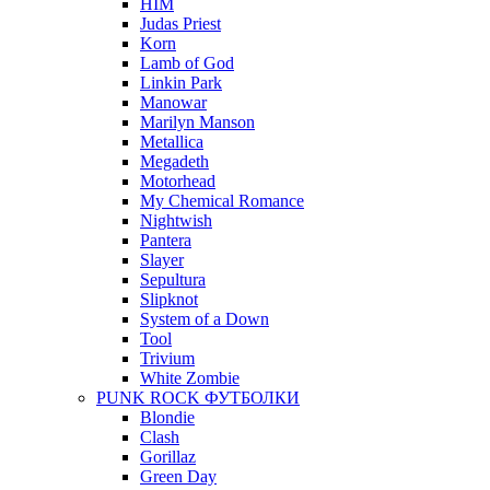
HIM
Judas Priest
Korn
Lamb of God
Linkin Park
Manowar
Marilyn Manson
Metallica
Megadeth
Motorhead
My Chemical Romance
Nightwish
Pantera
Slayer
Sepultura
Slipknot
System of a Down
Tool
Trivium
White Zombie
PUNK ROCK ФУТБОЛКИ
Blondie
Clash
Gorillaz
Green Day