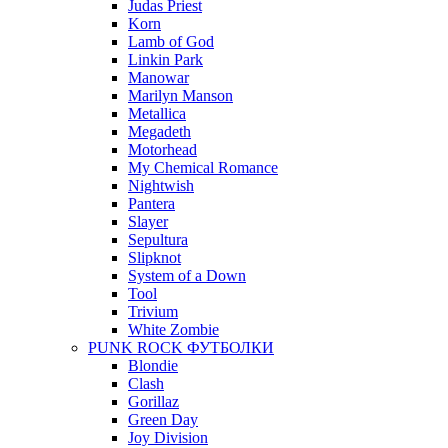
Judas Priest
Korn
Lamb of God
Linkin Park
Manowar
Marilyn Manson
Metallica
Megadeth
Motorhead
My Chemical Romance
Nightwish
Pantera
Slayer
Sepultura
Slipknot
System of a Down
Tool
Trivium
White Zombie
PUNK ROCK ФУТБОЛКИ
Blondie
Clash
Gorillaz
Green Day
Joy Division