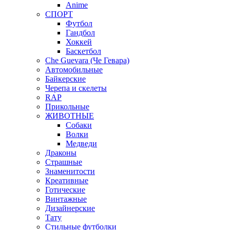
Anime
СПОРТ
Футбол
Гандбол
Хоккей
Баскетбол
Che Guevara (Че Гевара)
Автомобильные
Байкерские
Черепа и скелеты
RAP
Прикольные
ЖИВОТНЫЕ
Собаки
Волки
Медведи
Драконы
Страшные
Знаменитости
Креативные
Готические
Винтажные
Дизайнерские
Тату
Стильные футболки