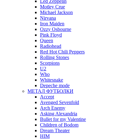
Led Zeppelin
Motley Crue
Michael Jackson
Nirvana
Iron Maiden
Ozzy Osbourne
Pink Floyd
Queen
Radiohead
Red Hot Chili Peppers
Rolling Stones
Scorpions
U2
Who
Whitesnake
Depeche mode
МЕТАЛ ФУТБОЛКИ
Accept
Avenged Sevenfold
Arch Enemy
Asking Alexandria
Bullet for my Valentine
Children of Bodom
Dream Theater
HIM