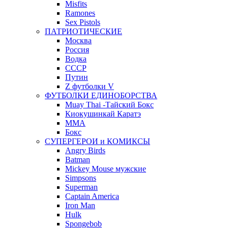
Misfits
Ramones
Sex Pistols
ПАТРИОТИЧЕСКИЕ
Москва
Россия
Водка
СССР
Путин
Z футболки V
ФУТБОЛКИ ЕДИНОБОРСТВА
Muay Thai -Тайский Бокс
Киокушинкай Каратэ
MMA
Бокс
СУПЕРГЕРОИ и КОМИКСЫ
Angry Birds
Batman
Mickey Mouse мужские
Simpsons
Superman
Captain America
Iron Man
Hulk
Spongebob