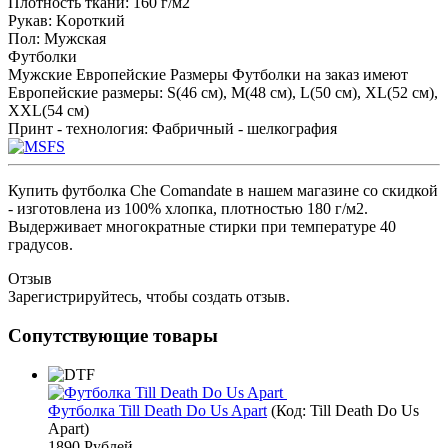
Плотность ткани
:
160 г/м2
Рукав
:
Kороткий
Пол
:
Мужская
Футболки
Мужские Европейские Размеры
Футболки на заказ имеют
Европейские размеры
:
S(46 см), M(48 см), L(50 см), XL(52 см),
XXL(54 см)
Принт - технология
:
Фабричный - шелкография
Купить футболка Сhe Comandate в нашем магазине со скидкой
- изготовлена из 100% хлопка, плотностью 180 г/м2.
Выдерживает многократные стирки при температуре 40
градусов.
Отзыв
Зарегистрируйтесь, чтобы создать отзыв.
Сопутствующие товары
Футболка Till Death Do Us Apart
(Код:
Till Death Do Us
Apart
)
1890 Рублей