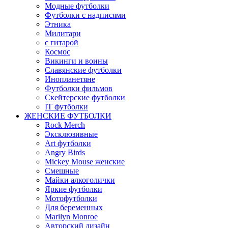
Модные футболки
Футболки с надписями
Этника
Милитари
с гитарой
Космос
Викинги и воины
Славянские футболки
Инопланетяне
Футболки фильмов
Скейтерские футболки
IT футболки
ЖЕНСКИЕ ФУТБОЛКИ
Rock Merch
Эксклюзивные
Art футболки
Angry Birds
Mickey Mouse женские
Смешные
Майки алкоголички
Яркие футболки
Мотофутболки
Для беременных
Marilyn Monroe
Авторский дизайн