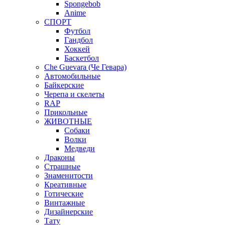
Spongebob
Anime
СПОРТ
Футбол
Гандбол
Хоккей
Баскетбол
Che Guevara (Че Гевара)
Автомобильные
Байкерские
Черепа и скелеты
RAP
Прикольные
ЖИВОТНЫЕ
Собаки
Волки
Медведи
Драконы
Страшные
Знаменитости
Креативные
Готические
Винтажные
Дизайнерские
Тату