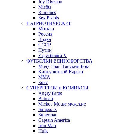
Joy Division
Misfits
Ramones
Sex Pistols
ПАТРИОТИЧЕСКИЕ
Москва
Россия
Водка
СССР
Путин
Z футболки V
ФУТБОЛКИ ЕДИНОБОРСТВА
Muay Thai -Тайский Бокс
Киокушинкай Каратэ
MMA
Бокс
СУПЕРГЕРОИ и КОМИКСЫ
Angry Birds
Batman
Mickey Mouse мужские
Simpsons
Superman
Captain America
Iron Man
Hulk