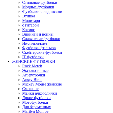
Стильные футболки
Модные футболки
Футболки с надписями
Этника
Милитари
с гитарой
Космос
Викинги и воины
Славянские футболки
Инопланетяне
Футболки фильмов
Скейтерские футболки
IT футболки
ЖЕНСКИЕ ФУТБОЛКИ
Rock Merch
Эксклюзивные
Art футболки
Angry Birds
Mickey Mouse женские
Смешные
Майки алкоголички
Яркие футболки
Мотофутболки
Для беременных
Marilyn Monroe