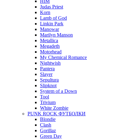
HIM
Judas Priest
Korn
Lamb of God
Linkin Park
Manowar
Marilyn Manson
Metallica
Megadeth
Motorhead
My Chemical Romance
Nightwish
Pantera
Slayer
Sepultura
Slipknot
System of a Down
Tool
Trivium
White Zombie
PUNK ROCK ФУТБОЛКИ
Blondie
Clash
Gorillaz
Green Day