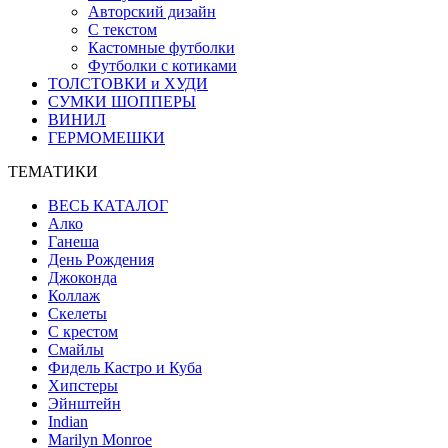
Авторский дизайн
С текстом
Кастомные футболки
Футболки с котиками
ТОЛСТОВКИ и ХУДИ
СУМКИ ШОППЕРЫ
ВИНИЛ
ГЕРМОМЕШКИ
ТЕМАТИКИ
ВЕСЬ КАТАЛОГ
Алко
Ганеша
День Рождения
Джоконда
Коллаж
Скелеты
С крестом
Смайлы
Фидель Кастро и Куба
Хипстеры
Эйнштейн
Indian
Marilyn Monroe