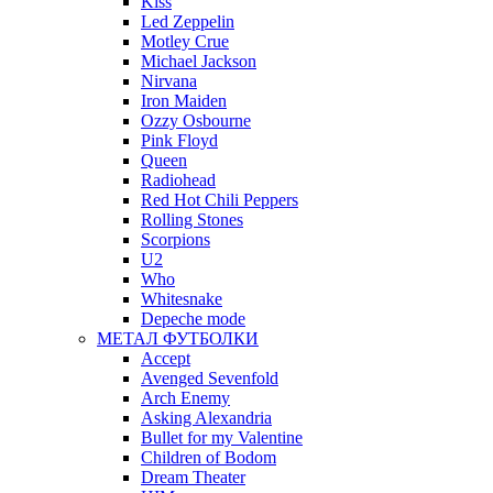
Kiss
Led Zeppelin
Motley Crue
Michael Jackson
Nirvana
Iron Maiden
Ozzy Osbourne
Pink Floyd
Queen
Radiohead
Red Hot Chili Peppers
Rolling Stones
Scorpions
U2
Who
Whitesnake
Depeche mode
МЕТАЛ ФУТБОЛКИ
Accept
Avenged Sevenfold
Arch Enemy
Asking Alexandria
Bullet for my Valentine
Children of Bodom
Dream Theater