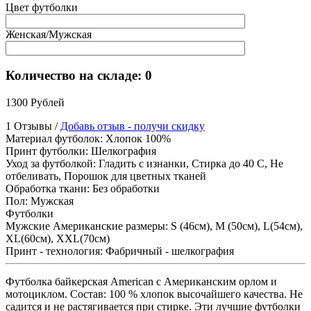
Цвет футболки
Женская/Мужская
Количество на складе:
0
1300 Рублей
1 Отзывы /
Добавь отзыв - получи скидку
Материал футболок
:
Хлопок 100%
Принт футболки
:
Шелкография
Уход за футболкой
:
Гладить с изнанки, Стирка до 40 С, Не
отбеливать, Порошок для цветных тканей
Обработка ткани
:
Без обработки
Пол
:
Мужская
Футболки
Мужские Американские размеры
:
S (46см), M (50см), L(54см),
XL(60см), XXL(70см)
Принт - технология
:
Фабричный - шелкография
Футболка байкерская American с Американским орлом и
мотоциклом. Состав: 100 % хлопок высочайшего качества. Не
садится и не растягивается при стирке. Эти лучшие футболки