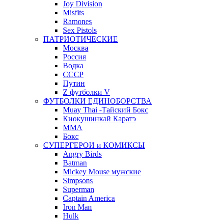
Joy Division
Misfits
Ramones
Sex Pistols
ПАТРИОТИЧЕСКИЕ
Москва
Россия
Водка
СССР
Путин
Z футболки V
ФУТБОЛКИ ЕДИНОБОРСТВА
Muay Thai -Тайский Бокс
Киокушинкай Каратэ
MMA
Бокс
СУПЕРГЕРОИ и КОМИКСЫ
Angry Birds
Batman
Mickey Mouse мужские
Simpsons
Superman
Captain America
Iron Man
Hulk