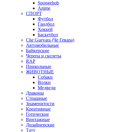
Spongebob
Anime
СПОРТ
Футбол
Гандбол
Хоккей
Баскетбол
Che Guevara (Че Гевара)
Автомобильные
Байкерские
Черепа и скелеты
RAP
Прикольные
ЖИВОТНЫЕ
Собаки
Волки
Медведи
Драконы
Страшные
Знаменитости
Креативные
Готические
Винтажные
Дизайнерские
Тату