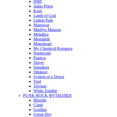
HIM
Judas Priest
Korn
Lamb of God
Linkin Park
Manowar
Marilyn Manson
Metallica
Megadeth
Motorhead
My Chemical Romance
Nightwish
Pantera
Slayer
Sepultura
Slipknot
System of a Down
Tool
Trivium
White Zombie
PUNK ROCK ФУТБОЛКИ
Blondie
Clash
Gorillaz
Green Day