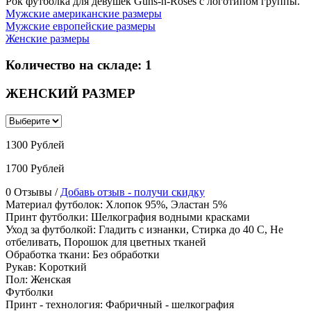
Рок футболка для девушек Guns-n-Roses с логотипом группы.
Мужские американские размеры
Мужские европейские размеры
Женские размеры
Количество на складе:
1
ЖЕНСКИЙ РАЗМЕР
1300 Рублей
1700 Рублей
0 Отзывы /
Добавь отзыв - получи скидку
Материал футболок
:
Хлопок 95%, Эластан 5%
Принт футболки
:
Шелкография водными красками
Уход за футболкой
:
Гладить с изнанки, Стирка до 40 С, Не
отбеливать, Порошок для цветных тканей
Обработка ткани
:
Без обработки
Рукав
:
Kороткий
Пол
:
Женская
Футболки
Принт - технология
:
Фабричный - шелкография