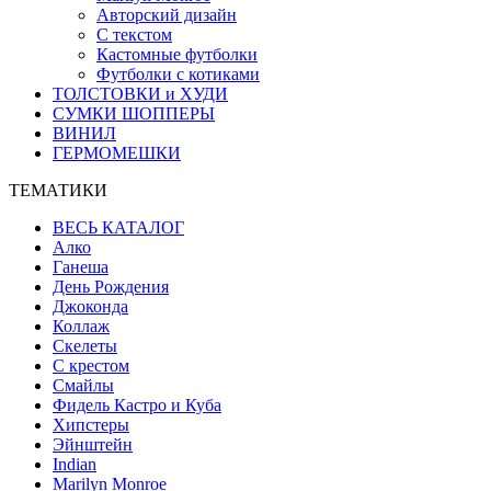
Авторский дизайн
С текстом
Кастомные футболки
Футболки с котиками
ТОЛСТОВКИ и ХУДИ
СУМКИ ШОППЕРЫ
ВИНИЛ
ГЕРМОМЕШКИ
ТЕМАТИКИ
ВЕСЬ КАТАЛОГ
Алко
Ганеша
День Рождения
Джоконда
Коллаж
Скелеты
С крестом
Смайлы
Фидель Кастро и Куба
Хипстеры
Эйнштейн
Indian
Marilyn Monroe