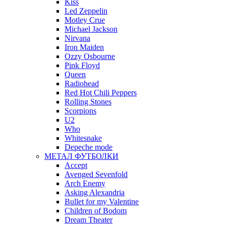
Kiss
Led Zeppelin
Motley Crue
Michael Jackson
Nirvana
Iron Maiden
Ozzy Osbourne
Pink Floyd
Queen
Radiohead
Red Hot Chili Peppers
Rolling Stones
Scorpions
U2
Who
Whitesnake
Depeche mode
МЕТАЛ ФУТБОЛКИ
Accept
Avenged Sevenfold
Arch Enemy
Asking Alexandria
Bullet for my Valentine
Children of Bodom
Dream Theater