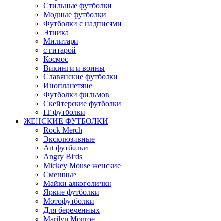
Стильные футболки
Модные футболки
Футболки с надписями
Этника
Милитари
с гитарой
Космос
Викинги и воины
Славянские футболки
Инопланетяне
Футболки фильмов
Скейтерские футболки
IT футболки
ЖЕНСКИЕ ФУТБОЛКИ
Rock Merch
Эксклюзивные
Art футболки
Angry Birds
Mickey Mouse женские
Смешные
Майки алкоголички
Яркие футболки
Мотофутболки
Для беременных
Marilyn Monroe